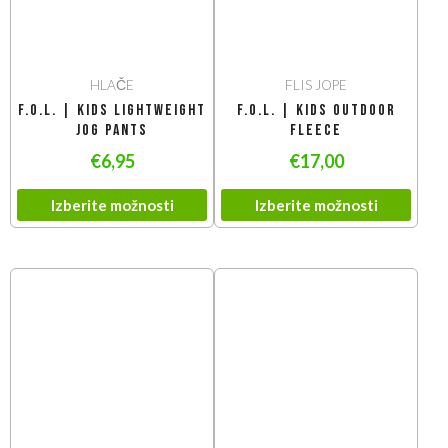
HLAČE
FLIS JOPE
F.O.L. | Kids Lightweight
F.O.L. | Kids Outdoor
Jog Pants
Fleece
€
6,95
€
17,00
Izberite možnosti
Izberite možnosti