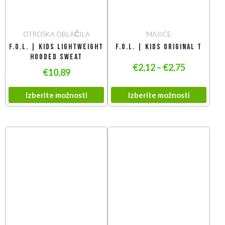
OTROŠKA OBLAČILA
MAJICE
F.O.L. | Kids Lightweight
F.O.L. | Kids Original T
Hooded Sweat
€
2,12
–
€
2,75
€
10,89
Izberite možnosti
Izberite možnosti