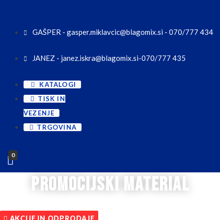
GAŠPER - gasper.miklavcic@blagomix.si - 070/777 434
JANEZ - janez.iskra@blagomix.si-070/777 435
KATALOGI
TISK IN
VEZENJE
TRGOVINA
0
promocijski material
AKCIJE IN ODPRODAJE