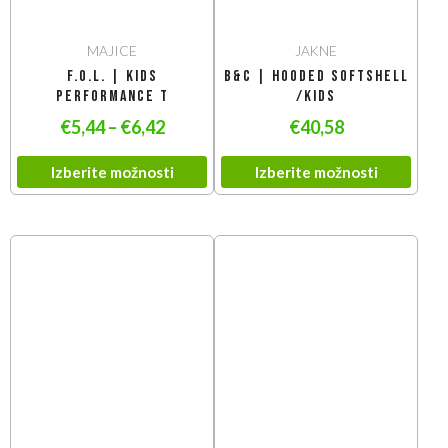
MAJICE
JAKNE
F.O.L. | Kids
B&C | Hooded Softshell
Performance T
/kids
€
5,44
–
€
6,42
€
40,58
Izberite možnosti
Izberite možnosti