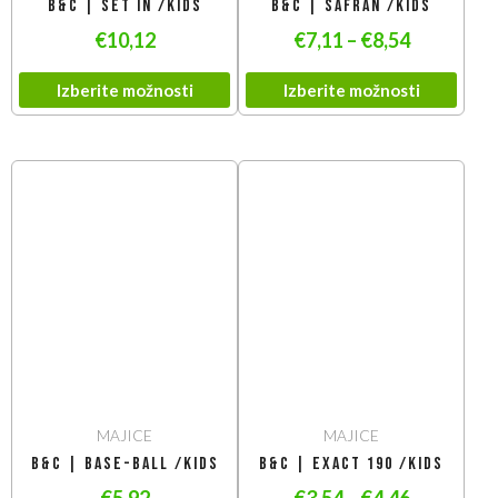
B&C | Set In /kids
B&C | Safran /kids
€
10,12
€
7,11
–
€
8,54
Izberite možnosti
Izberite možnosti
MAJICE
MAJICE
B&C | Base-Ball /kids
B&C | Exact 190 /kids
€
5,92
€
3,54
–
€
4,46