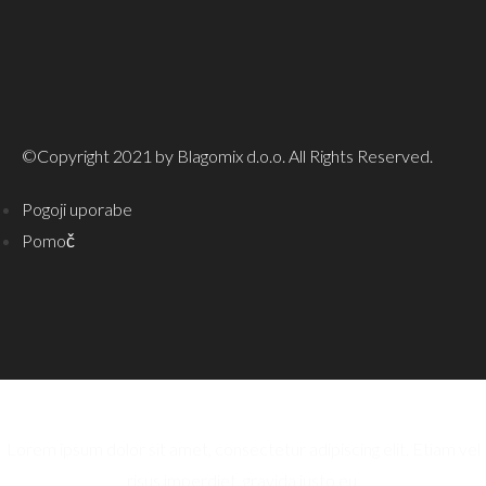
©Copyright 2021 by Blagomix d.o.o. All Rights Reserved.
Pogoji uporabe
Pomoč
Lorem ipsum dolor sit amet, consectetur adipiscing elit. Etiam vel
risus imperdiet, gravida justo eu.