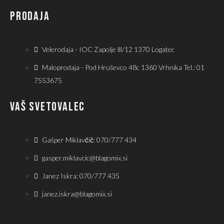
PRODAJA
Velerodaja - IOC Zapolje lll/12 1370 Logatec
Maloprodaja - Pod Hruševco 48c 1360 Vrhnika Tel.: 01
7553675
VAŠ SVETOVALEC
Gašper Miklavčič: 070/777 434
gasper.miklavcic@blagomix.si
Janez Iskra: 070/777 435
janez.iskra@blagomix.si