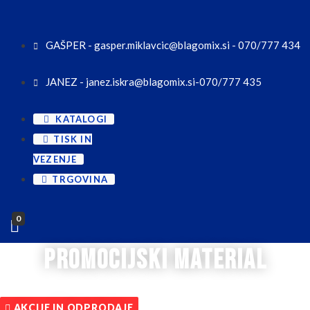
GAŠPER - gasper.miklavcic@blagomix.si - 070/777 434
JANEZ - janez.iskra@blagomix.si-070/777 435
KATALOGI
TISK IN
VEZENJE
TRGOVINA
0
promocijski material
AKCIJE IN ODPRODAJE