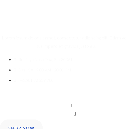
Lorem ipsum dolor sit amet, consectetur adipiscing elit. Etiam vel
risus imperdiet, gravida justo eu.
Jln. Raya Nusa Dua, Bali 80361
Sun - Sat : 9:00 AM - 20:00 PM
(+62)81 32 539 780
Icon-facebook
Twitter
Instagram
SHOP NOW