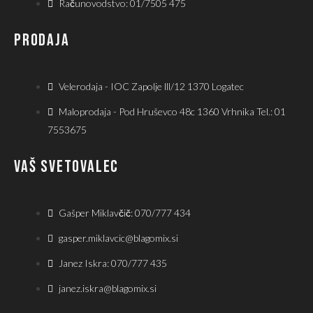
Računovodstvo: 01/7505 475
PRODAJA
Velerodaja - IOC Zapolje lll/12 1370 Logatec
Maloprodaja - Pod Hruševco 48c 1360 Vrhnika Tel.: 01
7553675
VAŠ SVETOVALEC
Gašper Miklavčič: 070/777 434
gasper.miklavcic@blagomix.si
Janez Iskra: 070/777 435
janez.iskra@blagomix.si