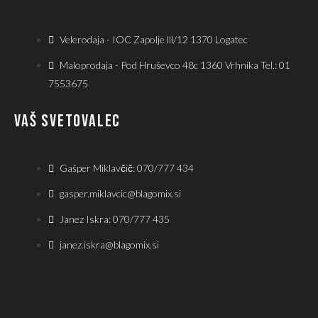
Velerodaja - IOC Zapolje lll/12 1370 Logatec
Maloprodaja - Pod Hruševco 48c 1360 Vrhnika Tel.: 01
7553675
VAŠ SVETOVALEC
Gašper Miklavčič: 070/777 434
gasper.miklavcic@blagomix.si
Janez Iskra: 070/777 435
janez.iskra@blagomix.si