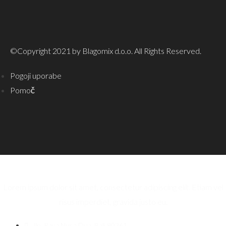
©Copyright 2021 by Blagomix d.o.o. All Rights Reserved.
Pogoji uporabe
Pomoč
Lorem ipsum dolor sit amet, consectetur adipiscing elit. Etiam vel
risus imperdiet, gravida justo eu.
Jln. Raya Nusa Dua, Bali 80361