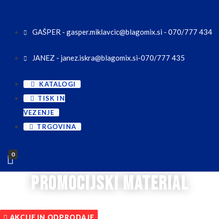
GAŠPER - gasper.miklavcic@blagomix.si - 070/777 434
JANEZ - janez.iskra@blagomix.si-070/777 435
KATALOGI
TISK IN
VEZENJE
TRGOVINA
0
promocijski material
AKCIJE IN ODPRODAJE