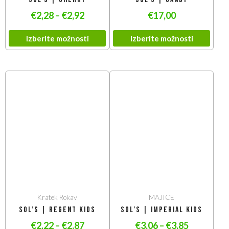
€
2,28
–
€
2,92
€
17,00
Izberite možnosti
Izberite možnosti
Kratek Rokav
MAJICE
SOL’S | Regent Kids
SOL’S | Imperial Kids
€
2,22
–
€
2,87
€
3,06
–
€
3,85