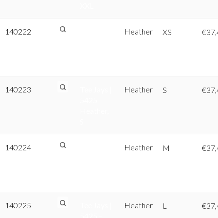
XXL
140222
Tee Jays |
Heather
XS
€
37,
5425 –
Heather,
XS
140223
Tee Jays |
Heather
S
€
37,
5425 –
Heather,
S
140224
Tee Jays |
Heather
M
€
37,
5425 –
Heather,
M
140225
Tee Jays |
Heather
L
€
37,
5425 –