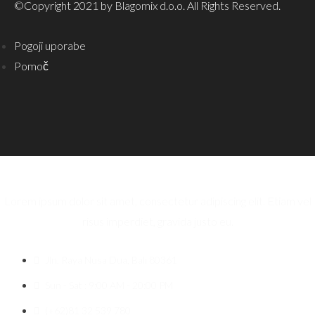
©Copyright 2021 by Blagomix d.o.o. All Rights Reserved.
Pogoji uporabe
Pomoč
Lorem ipsum dolor sit amet, consectetur adipiscing elit. Etiam vel
risus imperdiet, gravida justo eu.
Jln. Raya Nusa Dua, Bali 80361
Sun - Sat : 9:00 AM - 20:00 PM
(+62)81 32 539 780