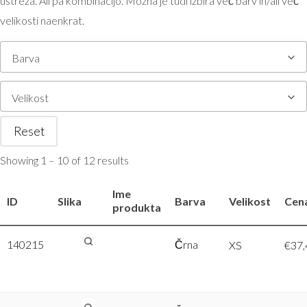
ustreza. Ali pa kombinacijo. Možna je tudi izbira več barv in/ali več
velikosti naenkrat.
Barva
Velikost
Reset
Showing 1 – 10 of 12 results
Ime
ID
Slika
Barva
Velikost
Cen
produkta
140215
Tee Jays |
Črna
XS
€
37,
5425 –
Črna, XS