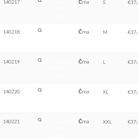
140217
Tee Jays |
Črna
S
€
37,
5425 –
Črna, S
140218
Tee Jays |
Črna
M
€
37,
5425 –
Črna, M
140219
Tee Jays |
Črna
L
€
37,
5425 –
Črna, L
140220
Tee Jays |
Črna
XL
€
37,
5425 –
Črna, XL
140221
Tee Jays |
Črna
XXL
€
37,
5425 –
Črna,