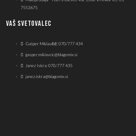
7553675
VAŠ SVETOVALEC
Gašper Miklavčič: 070/777 434
gasper.miklavcic@blagomix.si
Janez Iskra: 070/777 435
janez.iskra@blagomix.si