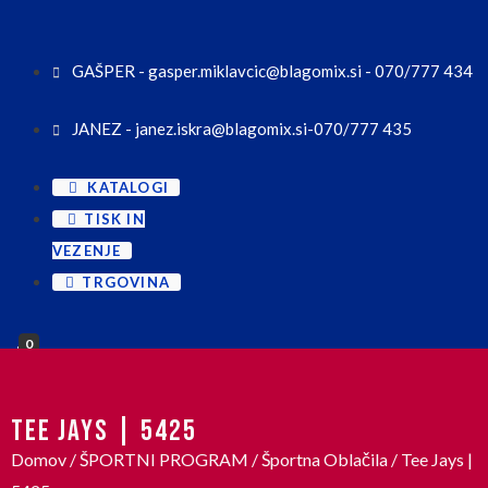
GAŠPER - gasper.miklavcic@blagomix.si - 070/777 434
JANEZ - janez.iskra@blagomix.si-070/777 435
KATALOGI
TISK IN
VEZENJE
TRGOVINA
0
TEE JAYS | 5425
Domov
/
ŠPORTNI PROGRAM
/
Športna Oblačila
/ Tee Jays |