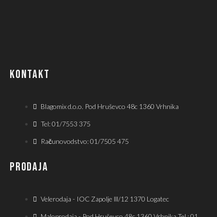
KONTAKT
Blagomix d.o.o. Pod Hruševco 48c 1360 Vrhnika
Tel: 01/7553 375
Računovodstvo: 01/7505 475
PRODAJA
Velerodaja - IOC Zapolje lll/12 1370 Logatec
Maloprodaja - Pod Hruševco 48c 1360 Vrhnika Tel.: 01