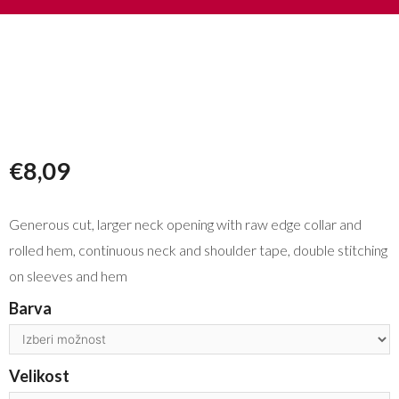
€
8,09
Generous cut, larger neck opening with raw edge collar and
rolled hem, continuous neck and shoulder tape, double stitching
on sleeves and hem
Barva
Velikost