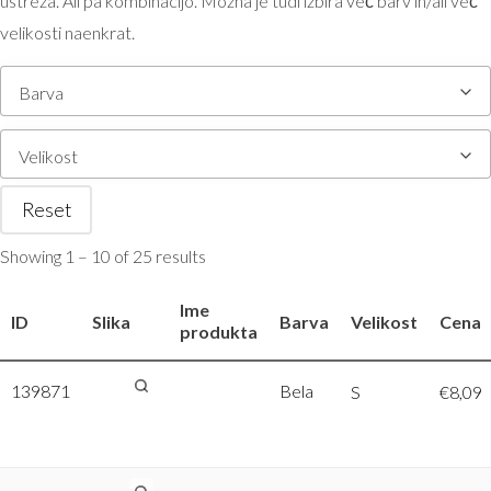
ustreza. Ali pa kombinacijo. Možna je tudi izbira več barv in/ali več
velikosti naenkrat.
Barva
Velikost
Reset
Showing 1 – 10 of 25 results
Ime
ID
Slika
Barva
Velikost
Cena
produkta
139871
Tee Jays |
Bela
S
€
8,09
5061 –
Bela, S