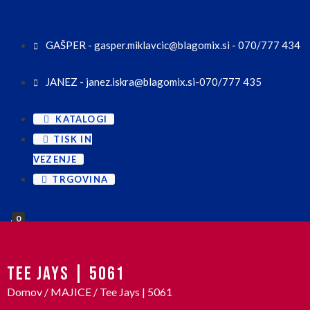
GAŠPER - gasper.miklavcic@blagomix.si - 070/777 434
JANEZ - janez.iskra@blagomix.si-070/777 435
KATALOGI
TISK IN
VEZENJE
TRGOVINA
0
TEE JAYS | 5061
Domov
/
MAJICE
/ Tee Jays | 5061