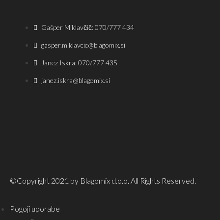
Gašper Miklavčič: 070/777 434
gasper.miklavcic@blagomix.si
Janez Iskra: 070/777 435
janez.iskra@blagomix.si
©Copyright 2021 by Blagomix d.o.o. All Rights Reserved.
Pogoji uporabe