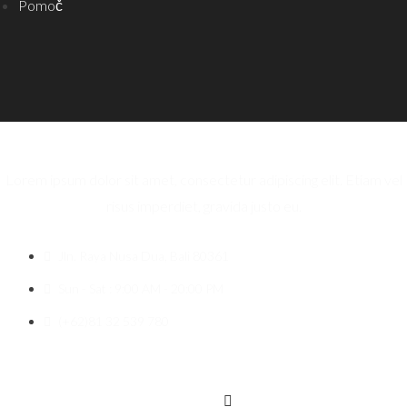
Pomoč
Lorem ipsum dolor sit amet, consectetur adipiscing elit. Etiam vel
risus imperdiet, gravida justo eu.
Jln. Raya Nusa Dua, Bali 80361
Sun - Sat : 9:00 AM - 20:00 PM
(+62)81 32 539 780
Icon-facebook
Twitter