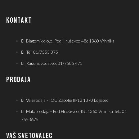
KONTAKT
Blagomix d.o.o. Pod Hruševco 48c 1360 Vrhnika
Tel: 01/7553 375
Računovodstvo: 01/7505 475
PRODAJA
Velerodaja - IOC Zapolje lll/12 1370 Logatec
Maloprodaja - Pod Hruševco 48c 1360 Vrhnika Tel.: 01
7553675
VAŠ SVETOVALEC