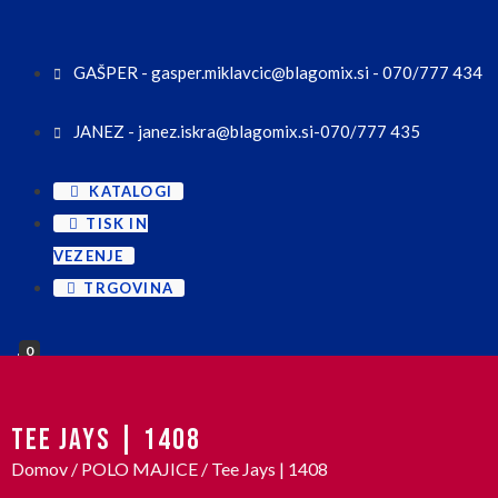
GAŠPER - gasper.miklavcic@blagomix.si - 070/777 434
JANEZ - janez.iskra@blagomix.si-070/777 435
KATALOGI
TISK IN
VEZENJE
TRGOVINA
0
TEE JAYS | 1408
Domov
/
POLO MAJICE
/ Tee Jays | 1408