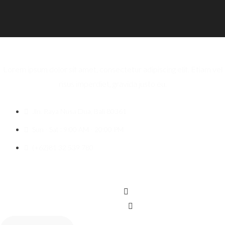
Lorem ipsum dolor sit amet, consectetur adipiscing elit. Etiam vel
risus imperdiet, gravida justo eu.
Jln. Raya Nusa Dua, Bali 80361
Sun - Sat : 9:00 AM - 20:00 PM
(+62)81 32 539 780
Icon-facebook
Twitter
Instagram