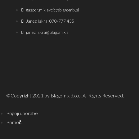
gasper.miklavcic@blagomix.si
Janez Iskra: 070/777 435
janez.iskra@blagomix.si
©Copyright 2021 by Blagomix d.o.o. All Rights Reserved.
Pogoji uporabe
Pomoč