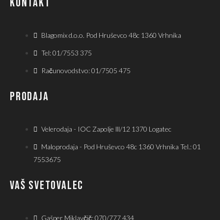
KONTAKT
Blagomix d.o.o. Pod Hruševco 48c 1360 Vrhnika
Tel: 01/7553 375
Računovodstvo: 01/7505 475
PRODAJA
Velerodaja - IOC Zapolje lll/12 1370 Logatec
Maloprodaja - Pod Hruševco 48c 1360 Vrhnika Tel.: 01
7553675
VAŠ SVETOVALEC
Gašper Miklavčič: 070/777 434