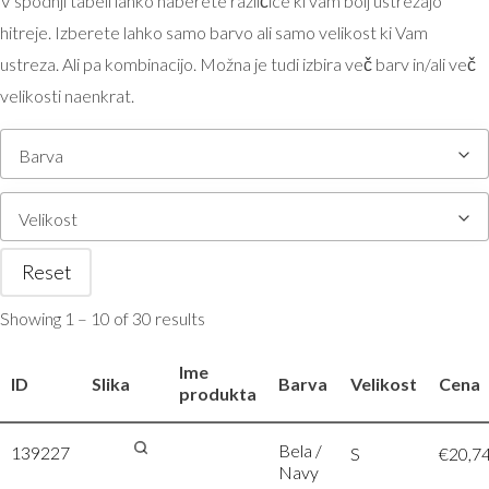
V spodnji tabeli lahko naberete različice ki vam bolj ustrezajo
hitreje. Izberete lahko samo barvo ali samo velikost ki Vam
ustreza. Ali pa kombinacijo. Možna je tudi izbira več barv in/ali več
velikosti naenkrat.
Barva
Velikost
Reset
Showing 1 – 10 of 30 results
Ime
ID
Slika
Barva
Velikost
Cena
produkta
Bela /
139227
Tee Jays |
S
€
20,7
Navy
1408 –