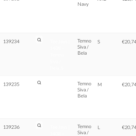
Navy
1408 –
Bela /
Navy,
XXL
Temno
139234
Tee Jays |
S
€
20,7
Siva /
1408 –
Bela
Temno
Siva /
Bela, S
Temno
139235
Tee Jays |
M
€
20,7
Siva /
1408 –
Bela
Temno
Siva /
Bela, M
Temno
139236
Tee Jays |
L
€
20,7
Siva /
1408 –