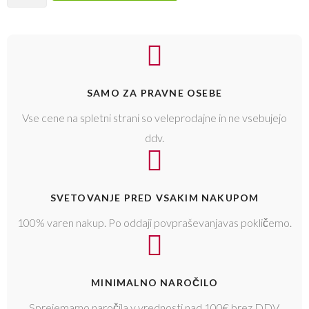
SAMO ZA PRAVNE OSEBE
Vse cene na spletni strani so veleprodajne in ne vsebujejo
ddv.
SVETOVANJE PRED VSAKIM NAKUPOM
100% varen nakup. Po oddaji povpraševanjavas pokličemo.
MINIMALNO NAROČILO
Sprejemamo naročila v vrednosti nad 100€ brez DDV.