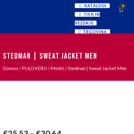
KATALOGI
0
TISK IN
VEZENJE
TRGOVINA
STEDMAN | SWEAT JACKET MEN
Domov
/
PULOVERJI
/
Moški
/ Stedman | Sweat Jacket Men
€
25,53
–
€
30,64