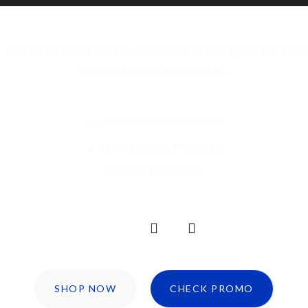
Lorem ipsum dolor sit amet, consectetur adipiscing elit. Etiam vel
risus imperdiet, gravida justo eu.
Jln. Raya Nusa Dua, Bali 80361
Sun - Sat : 9:00 AM - 20:00 PM
(+62)81 32 539 780
SHOP NOW
CHECK PROMO