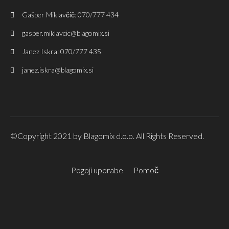
Gašper Miklavčič: 070/777 434
gasper.miklavcic@blagomix.si
Janez Iskra: 070/777 435
janez.iskra@blagomix.si
©Copyright 2021 by Blagomix d.o.o. All Rights Reserved.
Pogoji uporabe
Pomoč