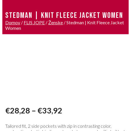
STEDMAN | KNIT FLEECE JACKET WOMEN
Domov
/
FLIS JOPE
/
Ženske
/ Stedman | Knit Fleece Jacket
Women
€
28,28
–
€
33,92
Tailored fit, 2 side pockets with zip in contrasting color,