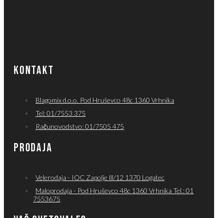
KONTAKT
Blagomix d.o.o. Pod Hruševco 48c 1360 Vrhnika
Tel: 01/7553 375
Računovodstvo: 01/7505 475
PRODAJA
Velerodaja - IOC Zapolje lll/12 1370 Logatec
Maloprodaja - Pod Hruševco 48c 1360 Vrhnika Tel.: 01
7553675