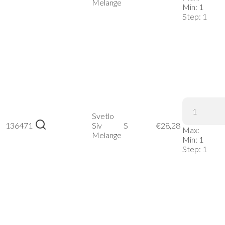
Temno
Melange
Min:
1
Siva
Step:
1
Melange,
XL
Stedman |
Knit
Fleece
Svetlo
Jacket
136471
Siv
S
€
28,28
Max:
Women –
Melange
Min:
1
Svetlo Siv
Step:
1
Melange,
S
Stedman |