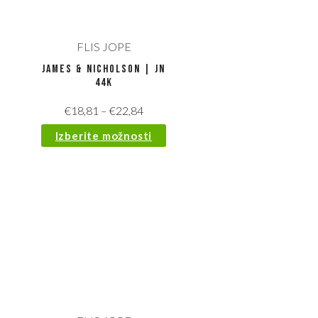
FLIS JOPE
James & Nicholson | JN
44K
€
18,81
–
€
22,84
Izberite možnosti