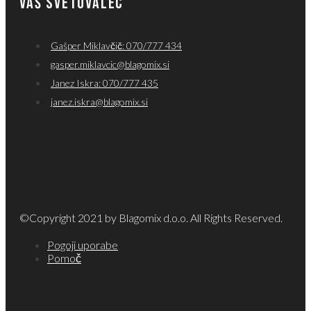
VAŠ SVETOVALEC
Gašper Miklavčič: 070/777 434
gasper.miklavcic@blagomix.si
Janez Iskra: 070/777 435
janez.iskra@blagomix.si
©Copyright 2021 by Blagomix d.o.o. All Rights Reserved.
Pogoji uporabe
Pomoč