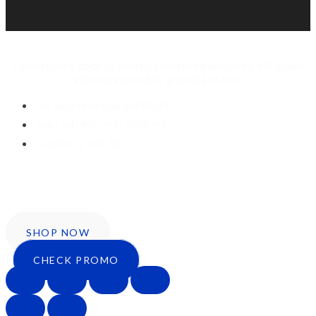
Lorem ipsum dolor sit amet, consectetur adipiscing elit. Etiam
vel risus imperdiet, gravida justo eu.
Jln. Raya Nusa Dua, Bali 80361
Sun - Sat : 9:00 AM - 20:00 PM
(+62)81 32 539 780
Icon-facebook
Twitter
Instagram
SHOP NOW
CHECK PROMO