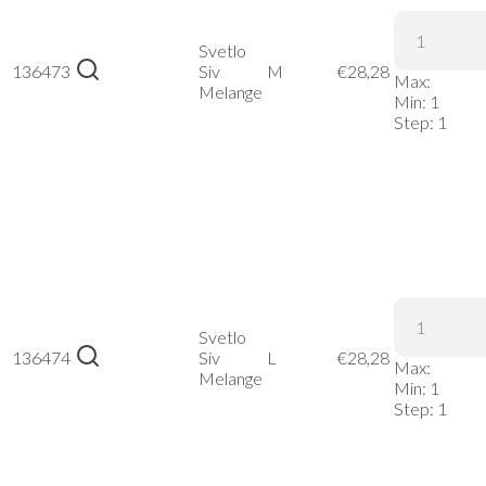
Knit
Fleece
Svetlo
Jacket
136473
Siv
M
€
28,28
Max:
Women –
Melange
Min:
1
Svetlo Siv
Step:
1
Melange,
M
Stedman |
Knit
Fleece
Svetlo
Jacket
136474
Siv
L
€
28,28
Max:
Women –
Melange
Min:
1
Svetlo Siv
Step:
1
Melange,
L