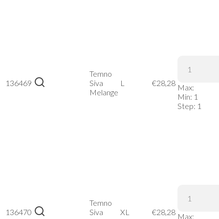
Stedman |
Knit
Fleece
Jacket
Temno
136469
Women –
Siva
L
€
28,28
Max:
Temno
Melange
Min:
1
Siva
Step:
1
Melange,
L
Stedman |
Knit
Fleece
Jacket
Temno
136470
Women –
Siva
XL
€
28,28
Max: