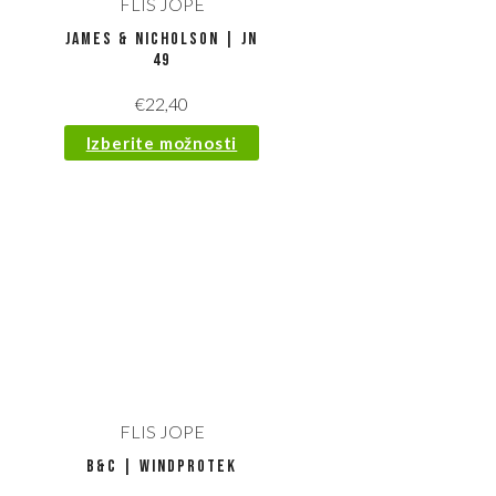
FLIS JOPE
James & Nicholson | JN
49
€
22,40
Izberite možnosti
FLIS JOPE
B&C | WindProtek