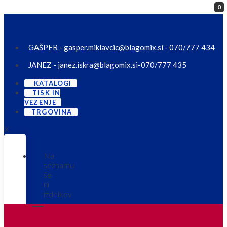
0
Skip to content
GAŠPER - gasper.miklavcic@blagomix.si - 070/777 434
JANEZ - janez.iskra@blagomix.si-070/777 435
KATALOGI
TISK IN
VEZENJE
TRGOVINA
X
Na
seznamu
še
ni
izdelkov