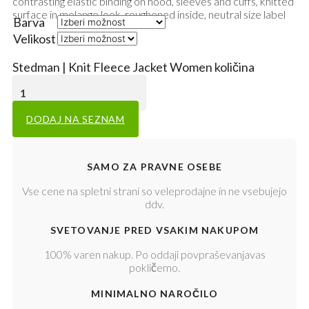
contrasting elastic binding on hood, sleeves and cuffs, knitted
surface in melange look, roughened inside, neutral size label
Barva
Velikost
Počisti
Stedman | Knit Fleece Jacket Women količina
DODAJ NA SEZNAM
SAMO ZA PRAVNE OSEBE
Vse cene na spletni strani so veleprodajne in ne vsebujejo
ddv.
SVETOVANJE PRED VSAKIM NAKUPOM
100% varen nakup. Po oddaji povpraševanjavas
pokličemo.
MINIMALNO NAROČILO