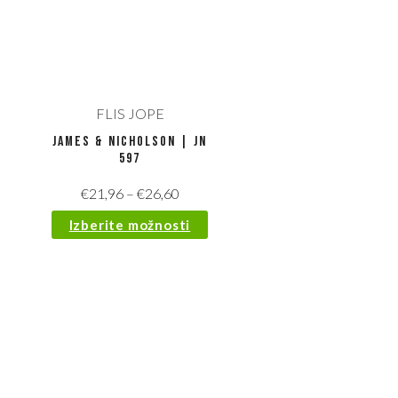
FLIS JOPE
James & Nicholson | JN
597
€
21,96
–
€
26,60
Izberite možnosti