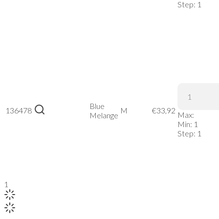
Step:
1
Melange,
S
Stedman |
Knit
Fleece
Jacket
Blue
136478
M
€
33,92
Max:
Women –
Melange
Min:
1
Blue
Step:
1
Melange,
M
1
2