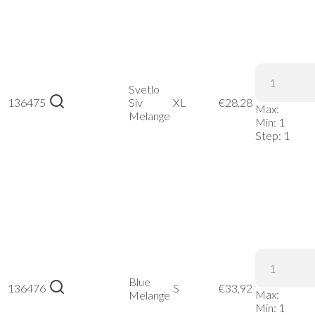
Stedman |
Knit
Fleece
Svetlo
Jacket
136475
Siv
XL
€
28,28
Max:
Women –
Melange
Min:
1
Svetlo Siv
Step:
1
Melange,
XL
Stedman |
Knit
Fleece
Jacket
Blue
136476
S
€
33,92
Max:
Women –
Melange
Min:
1
Blue