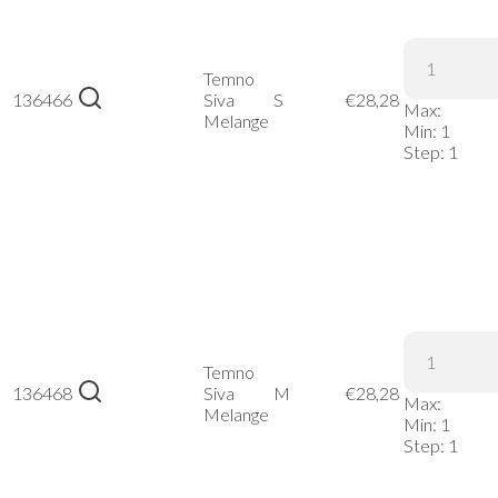
Stedman |
Knit
Fleece
Jacket
Temno
136466
Women –
Siva
S
€
28,28
Max:
Temno
Melange
Min:
1
Siva
Step:
1
Melange,
S
Stedman |
Knit
Fleece
Jacket
Temno
136468
Women –
Siva
M
€
28,28
Max:
Temno
Melange
Min:
1
Siva
Step:
1
Melange,
M