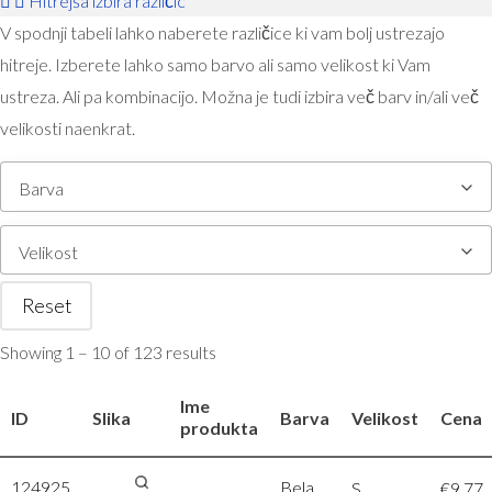
Hitrejša izbira različic
V spodnji tabeli lahko naberete različice ki vam bolj ustrezajo
hitreje. Izberete lahko samo barvo ali samo velikost ki Vam
ustreza. Ali pa kombinacijo. Možna je tudi izbira več barv in/ali več
velikosti naenkrat.
Barva
Velikost
Reset
Showing 1 – 10 of 123 results
Ime
ID
Slika
Barva
Velikost
Cena
produkta
124925
SOL’S |
Bela
S
€
9,77