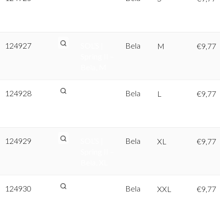
Spring II –
Bela, S
124927
SOL’S |
Bela
M
€
9,77
Spring II –
Bela, M
124928
SOL’S |
Bela
L
€
9,77
Spring II –
Bela, L
124929
SOL’S |
Bela
XL
€
9,77
Spring II –
Bela, XL
124930
SOL’S |
Bela
XXL
€
9,77
Spring II –
Bela, XXL