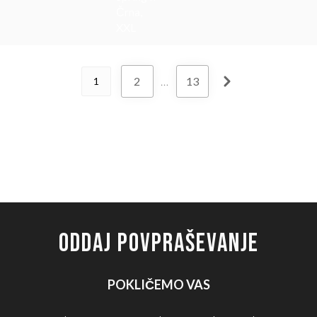
Črna,
XXL
2
…
13
1
ODDAJ POVPRAŠEVANJE
POKLIČEMO VAS