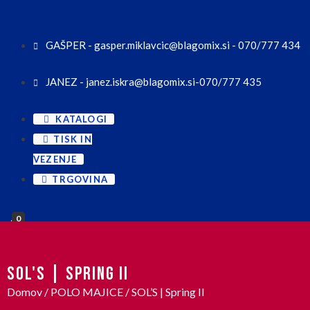
GAŠPER - gasper.miklavcic@blagomix.si - 070/777 434
JANEZ - janez.iskra@blagomix.si-070/777 435
KATALOGI
TISK IN
VEZENJE
TRGOVINA
0
SOL'S | SPRING II
Domov
/
POLO MAJICE
/ SOL’S | Spring II