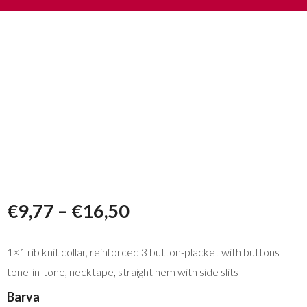
€
9,77
–
€
16,50
1×1 rib knit collar, reinforced 3 button-placket with buttons
tone-in-tone, necktape, straight hem with side slits
Barva