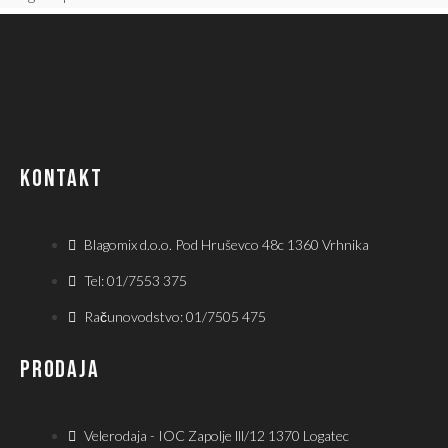
KONTAKT
Blagomix d.o.o. Pod Hruševco 48c 1360 Vrhnika
Tel: 01/7553 375
Računovodstvo: 01/7505 475
PRODAJA
Velerodaja - IOC Zapolje lll/12 1370 Logatec