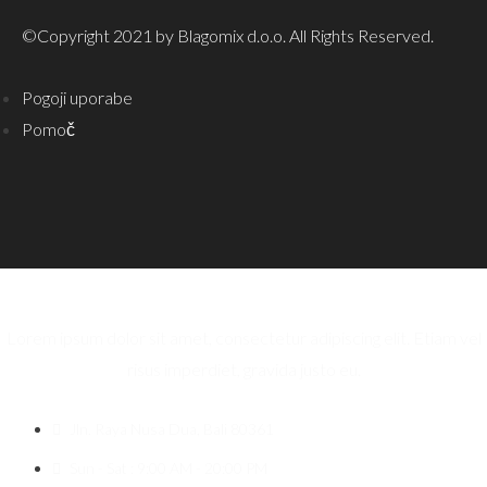
©Copyright 2021 by Blagomix d.o.o. All Rights Reserved.
Pogoji uporabe
Pomoč
Lorem ipsum dolor sit amet, consectetur adipiscing elit. Etiam vel
risus imperdiet, gravida justo eu.
Jln. Raya Nusa Dua, Bali 80361
Sun - Sat : 9:00 AM - 20:00 PM