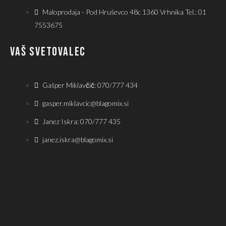
Maloprodaja - Pod Hruševco 48c 1360 Vrhnika Tel.: 01
7553675
VAŠ SVETOVALEC
Gašper Miklavčič: 070/777 434
gasper.miklavcic@blagomix.si
Janez Iskra: 070/777 435
janez.iskra@blagomix.si