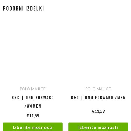
Podobni izdelki
POLO MAJICE
POLO MAJICE
B&C | DNM Forward
B&C | DNM Forward /men
/women
€
11,59
€
11,59
Izberite možnosti
Izberite možnosti