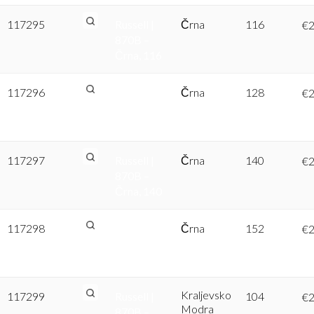
117295
Russell |
Črna
116
€
2
870B –
Črna, 116
117296
Russell |
Črna
128
€
2
870B –
Črna, 128
117297
Russell |
Črna
140
€
2
870B –
Črna, 140
117298
Russell |
Črna
152
€
2
870B –
Črna, 152
Kraljevsko
117299
Russell |
104
€
2
Modra
870B –