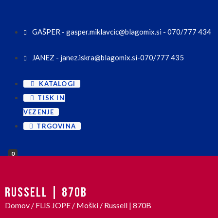
GAŠPER - gasper.miklavcic@blagomix.si - 070/777 434
JANEZ - janez.iskra@blagomix.si-070/777 435
KATALOGI
TISK IN
VEZENJE
TRGOVINA
0
RUSSELL | 870B
Domov
/
FLIS JOPE
/
Moški
/ Russell | 870B