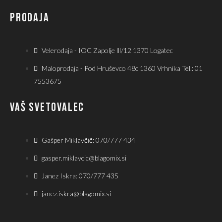
PRODAJA
Velerodaja - IOC Zapolje lll/12 1370 Logatec
Maloprodaja - Pod Hruševco 48c 1360 Vrhnika Tel.: 01
7553675
VAŠ SVETOVALEC
Gašper Miklavčič: 070/777 434
gasper.miklavcic@blagomix.si
Janez Iskra: 070/777 435
janez.iskra@blagomix.si