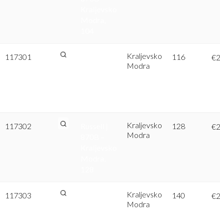
Kraljevsko
Modra,
104
Kraljevsko
117301
Russell |
116
€
2
Modra
870B –
Kraljevsko
Modra,
116
Kraljevsko
117302
Russell |
128
€
2
Modra
870B –
Kraljevsko
Modra,
128
Kraljevsko
117303
Russell |
140
€
2
Modra
870B –
Kraljevsko