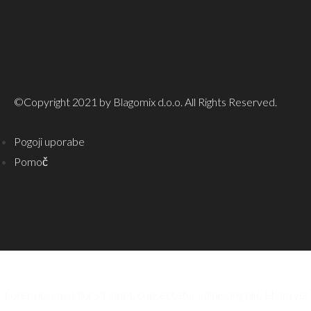
©Copyright 2021 by Blagomix d.o.o. All Rights Reserved.
Pogoji uporabe
Pomoč
Lorem ipsum dolor sit amet, consectetur adipiscing elit. Etiam vel