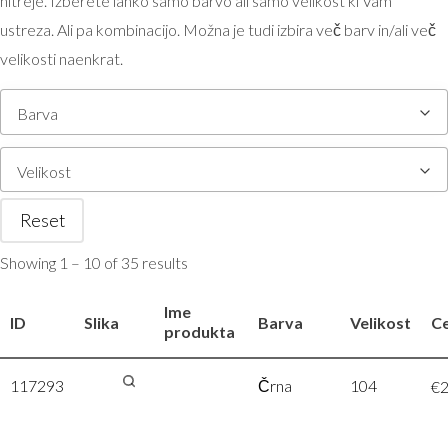
hitreje. Izberete lahko samo barvo ali samo velikost ki Vam
ustreza. Ali pa kombinacijo. Možna je tudi izbira več barv in/ali več
velikosti naenkrat.
Barva
Velikost
Reset
Showing 1 – 10 of 35 results
Ime
ID
Slika
Barva
Velikost
C
produkta
117293
Russell |
Črna
104
€
2
870B –
Črna, 104