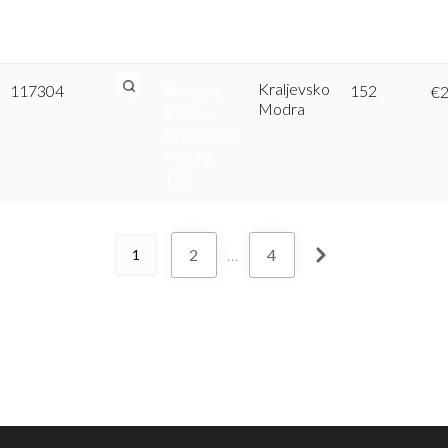
Modra,
140
Kraljevsko
117304
Russell |
152
€
2
Modra
870B –
Kraljevsko
Modra,
152
2
…
4
1