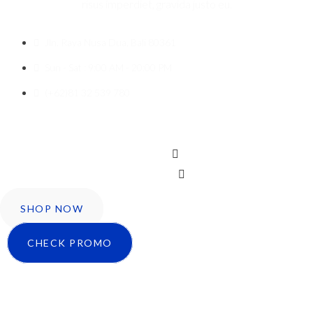
risus imperdiet, gravida justo eu.
Jln. Raya Nusa Dua, Bali 80361
Sun - Sat : 9:00 AM - 20:00 PM
(+62)81 32 539 780
Icon-facebook
Twitter
Instagram
SHOP NOW
CHECK PROMO