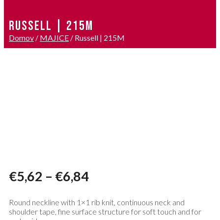
RUSSELL | 215M
Domov
/
MAJICE
/ Russell | 215M
€
5,62
–
€
6,84
Round neckline with 1×1 rib knit, continuous neck and
shoulder tape, fine surface structure for soft touch and for