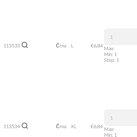
Russell |
113533
215M –
Črna
L
€
6,84
Max:
Črna, L
Min:
1
Step:
1
Russell |
113534
215M –
Črna
XL
€
6,84
Max:
Črna, XL
Min:
1