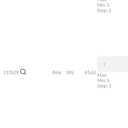
Bela, XL
Min:
1
Step:
1
Russell |
113529
215M –
Bela
XXL
€
5,62
Max:
Bela, XXL
Min:
1
Step:
1