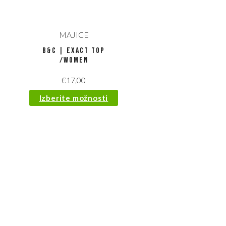
MAJICE
B&C | Exact Top
/women
€
17,00
Izberite možnosti