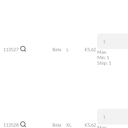
Russell |
113527
215M –
Bela
L
€
5,62
Max:
Bela, L
Min:
1
Step:
1
Russell |
113528
215M –
Bela
XL
€
5,62
Max: