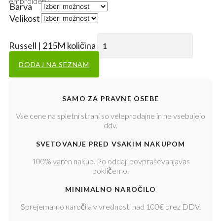
embroidery
Barva
Velikost
Počisti
Russell | 215M količina
DODAJ NA SEZNAM
SAMO ZA PRAVNE OSEBE
Vse cene na spletni strani so veleprodajne in ne vsebujejo
ddv.
SVETOVANJE PRED VSAKIM NAKUPOM
100% varen nakup. Po oddaji povpraševanjavas
pokličemo.
MINIMALNO NAROČILO
Sprejemamo naročila v vrednosti nad 100€ brez DDV.