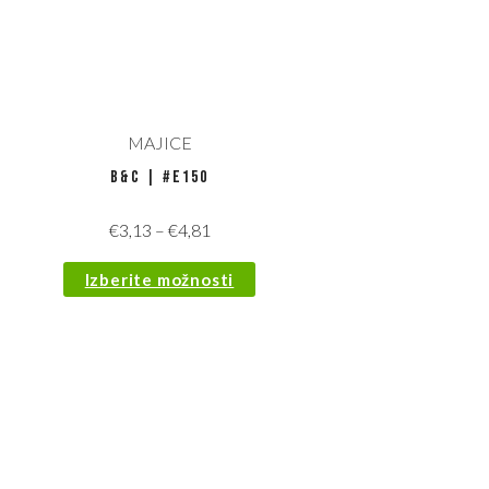
MAJICE
B&C | #E150
€
3,13
–
€
4,81
Izberite možnosti