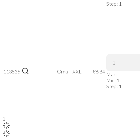
Step:
1
Russell |
113535
215M –
Črna
XXL
€
6,84
Max:
Črna, XXL
Min:
1
Step:
1
1
2
3