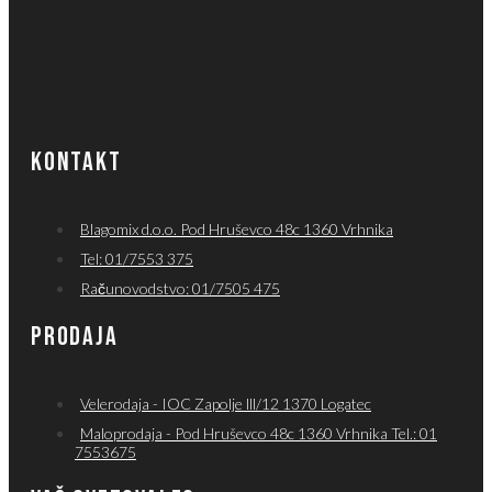
KONTAKT
Blagomix d.o.o. Pod Hruševco 48c 1360 Vrhnika
Tel: 01/7553 375
Računovodstvo: 01/7505 475
PRODAJA
Velerodaja - IOC Zapolje lll/12 1370 Logatec
Maloprodaja - Pod Hruševco 48c 1360 Vrhnika Tel.: 01
7553675