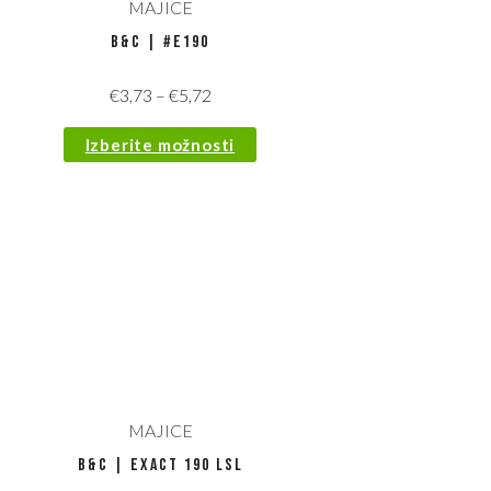
MAJICE
B&C | #E190
€
3,73
–
€
5,72
Izberite možnosti
MAJICE
B&C | Exact 190 LSL