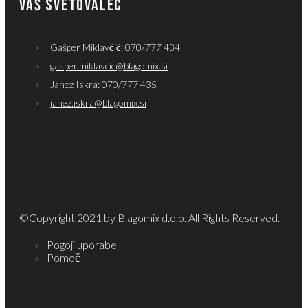
VAŠ SVETOVALEC
Gašper Miklavčič: 070/777 434
gasper.miklavcic@blagomix.si
Janez Iskra: 070/777 435
janez.iskra@blagomix.si
©Copyright 2021 by Blagomix d.o.o. All Rights Reserved.
Pogoji uporabe
Pomoč