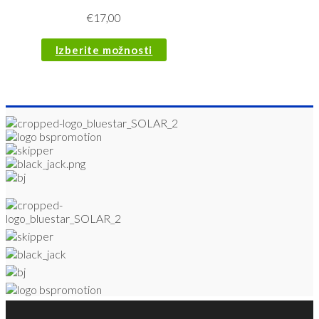
€
17,00
Izberite možnosti