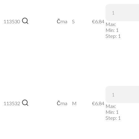
Russell |
113530
215M –
Črna
S
€
6,84
Max:
Črna, S
Min:
1
Step:
1
Russell |
113532
215M –
Črna
M
€
6,84
Max:
Črna, M
Min:
1
Step:
1