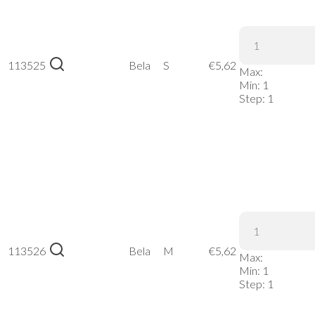
Russell |
113525
215M –
Bela
S
€
5,62
Max:
Bela, S
Min:
1
Step:
1
Russell |
113526
215M –
Bela
M
€
5,62
Max:
Bela, M
Min:
1
Step:
1