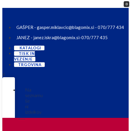
0
Skip to content
GAŠPER - gasper.miklavcic@blagomix.si - 070/777 434
JANEZ - janez.iskra@blagomix.si-070/777 435
KATALOGI
TISK IN
VEZENJE
TRGOVINA
X
Na
seznamu
še
ni
izdelkov