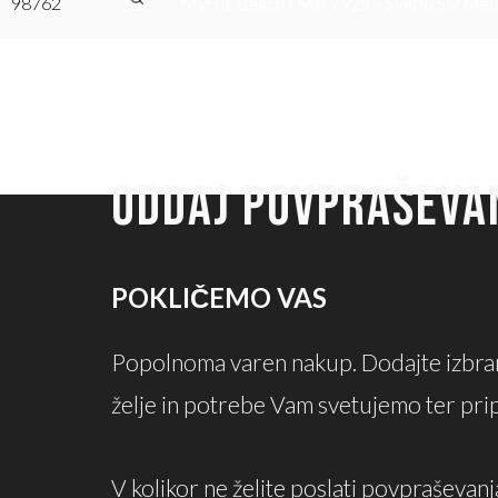
98762
Myrtle Beach | MB 7925 – Svetlo Siv Mel
ODDAJ POVPRAŠEVA
POKLIČEMO VAS
Popolnoma varen nakup. Dodajte izbran
želje in potrebe Vam svetujemo ter pr
V kolikor ne želite poslati povpraševanj