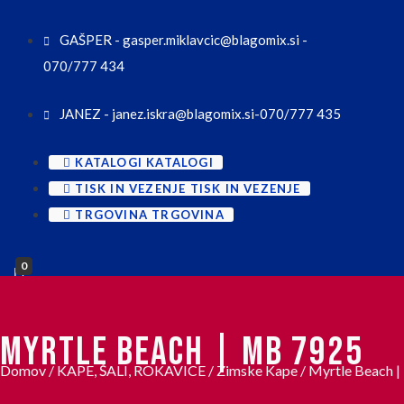
GAŠPER - gasper.miklavcic@blagomix.si -
070/777 434
JANEZ - janez.iskra@blagomix.si-070/777 435
KATALOGI
KATALOGI
TISK IN VEZENJE
TISK IN VEZENJE
TRGOVINA
TRGOVINA
0
MYRTLE BEACH | MB 7925
Domov
/
KAPE, ŠALI, ROKAVICE
/
Zimske Kape
/ Myrtle Beach 