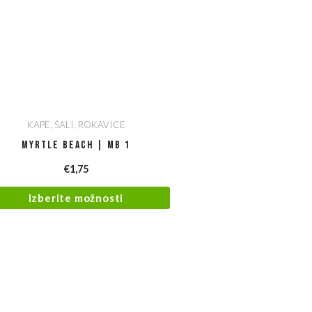
KAPE, ŠALI, ROKAVICE
Myrtle Beach | MB 1
€
1,75
Izberite možnosti