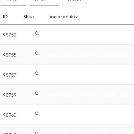
ID
Slika
Ime produkta
98753
Myrtle Beach | MB 7925 – Črna, onesize
98755
Myrtle Beach | MB 7925 – Navy, onesize
98757
Myrtle Beach | MB 7925 – Rdeča, onesize
98759
Myrtle Beach | MB 7925 – Zelena Limeta,
98760
Myrtle Beach | MB 7925 – Umazano Bela,