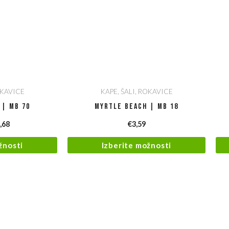
OKAVICE
KAPE, ŠALI, ROKAVICE
 | MB 70
Myrtle Beach | MB 18
,68
€
3,59
žnosti
Izberite možnosti