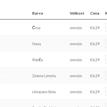
Barva
Velikost
Cena
K
Črna
onesize
€
4,29
Navy
onesize
€
4,29
Rdeča
onesize
€
4,29
 onesize
Zelena Limeta
onesize
€
4,29
 onesize
Umazano Bela
onesize
€
4,29