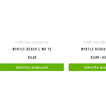
KAPE, ŠALI, ROKAVICE
KAPE, ŠALI, R
Myrtle Beach | MB 13
Myrtle Beach
€
3,24
€
2,89
–
€
3
Izberite možnosti
Izberite mo