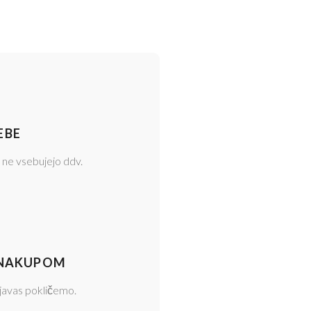
EBE
 ne vsebujejo ddv.
 NAKUPOM
javas pokličemo.