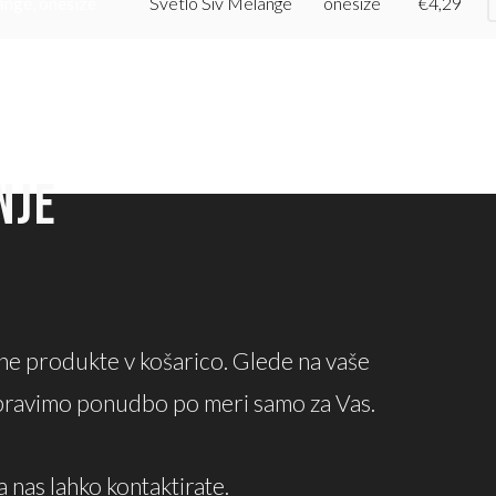
ange, onesize
Svetlo Siv Melange
onesize
€
4,29
NJE
e produkte v košarico. Glede na vaše
ipravimo ponudbo po meri samo za Vas.
a nas lahko kontaktirate.