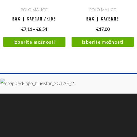
POLO MAJICE
POLO MAJICE
B&C | Safran /kids
B&C | Cayenne
€
7,11
–
€
8,54
€
17,00
Izberite možnosti
Izberite možnosti