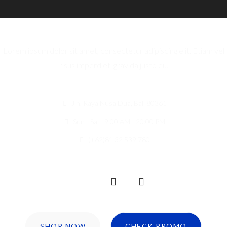
Lorem ipsum dolor sit amet, consectetur adipiscing elit. Etiam vel
risus imperdiet, gravida justo eu.
Jln. Raya Nusa Dua, Bali 80361
Sun - Sat : 9:00 AM - 20:00 PM
(+62)81 32 539 780
SHOP NOW
CHECK PROMO