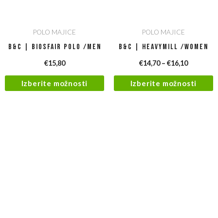
POLO MAJICE
POLO MAJICE
B&C | Biosfair Polo /men
B&C | Heavymill /women
€
15,80
€
14,70
–
€
16,10
Izberite možnosti
Izberite možnosti