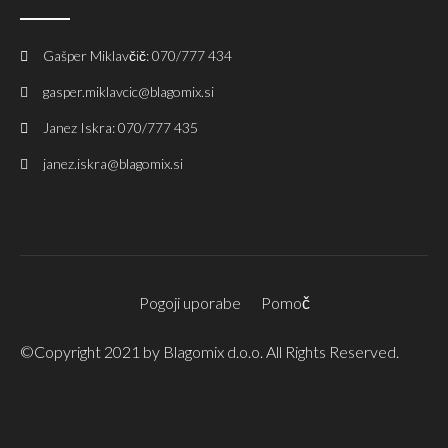
Gašper Miklavčič: 070/777 434
gasper.miklavcic@blagomix.si
Janez Iskra: 070/777 435
janez.iskra@blagomix.si
Pogoji uporabe
Pomoč
©Copyright 2021 by Blagomix d.o.o. All Rights Reserved.