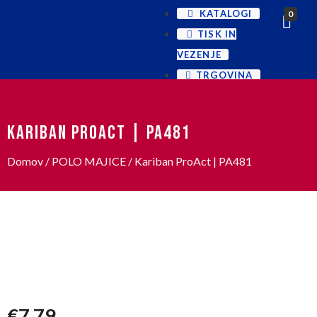
KATALOGI
0
TISK IN
VEZENJE
TRGOVINA
KARIBAN PROACT | PA481
Domov
/
POLO MAJICE
/ Kariban ProAct | PA481
€
7,79