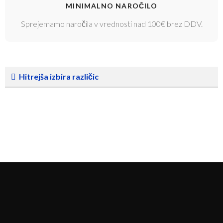
MINIMALNO NAROČILO
Sprejemamo naročila v vrednosti nad 100€ brez DDV.
Hitrejša izbira različic