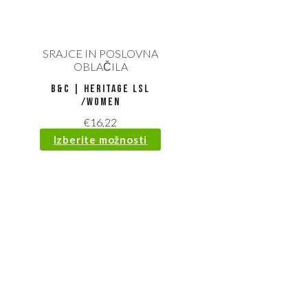
SRAJCE IN POSLOVNA
OBLAČILA
B&C | Heritage LSL
/women
€
16,22
Izberite možnosti