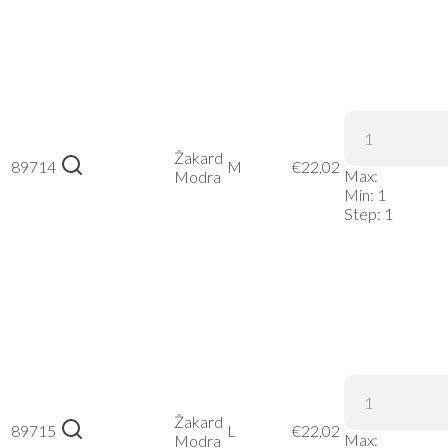
Kariban |
K507 –
Žakard
89714
M
€
22,02
Max:
Žakard
Modra
Min:
1
Modra, M
Step:
1
Kariban |
K507 –
Žakard
89715
L
€
22,02
Max:
Žakard
Modra