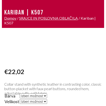
KARIBAN | K507
Domov
/
SRAJCE IN POSLOVNA OBLAČILA
/ Kariban |
K507
€
22,02
Collar stand with synthetic leather in contrasting color, classic
button-placket with faux pearl buttons, rounded hem,
adjustable cuffs, soft fabric
Barva
Velikost
Počisti