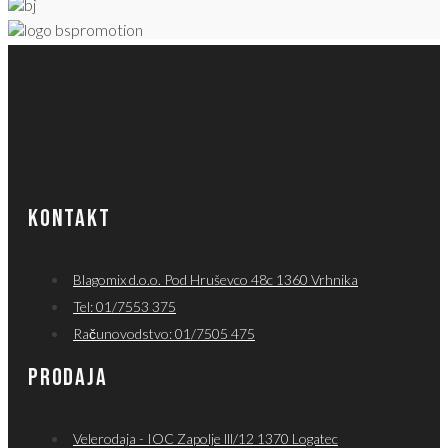
KONTAKT
Blagomix d.o.o. Pod Hruševco 48c 1360 Vrhnika
Tel: 01/7553 375
Računovodstvo: 01/7505 475
PRODAJA
Velerodaja - IOC Zapolje lll/12 1370 Logatec