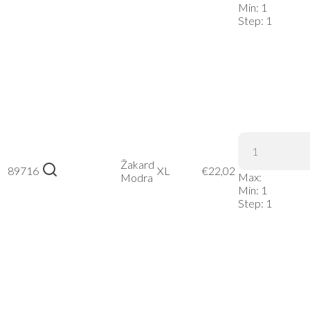
Min:
1
Modra, L
Step:
1
Kariban |
K507 –
Žakard
89716
Žakard
XL
€
22,02
Max:
Modra
Modra,
Min:
1
XL
Step:
1