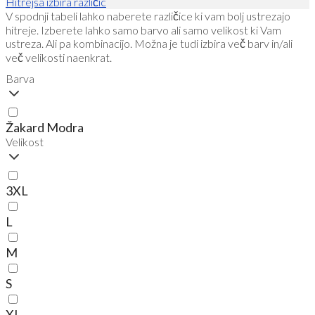
Hitrejša izbira različic
V spodnji tabeli lahko naberete različice ki vam bolj ustrezajo
hitreje. Izberete lahko samo barvo ali samo velikost ki Vam
ustreza. Ali pa kombinacijo. Možna je tudi izbira več barv in/ali
več velikosti naenkrat.
Barva
Žakard Modra
Velikost
3XL
L
M
S
XL