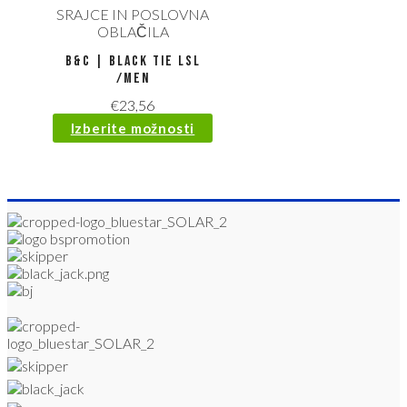
SRAJCE IN POSLOVNA
OBLAČILA
B&C | Black Tie LSL
/men
€
23,56
Izberite možnosti