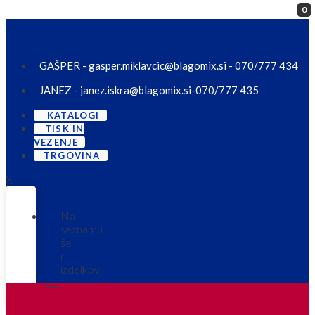
0
Skip to content
GAŠPER - gasper.miklavcic@blagomix.si - 070/777 434
JANEZ - janez.iskra@blagomix.si-070/777 435
KATALOGI
TISK IN
VEZENJE
TRGOVINA
X
Na
seznamu
še
ni
izdelkov