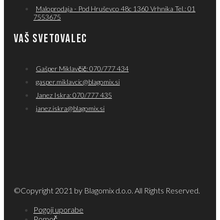
Maloprodaja - Pod Hruševco 48c 1360 Vrhnika Tel.: 01
7553675
VAŠ SVETOVALEC
Gašper Miklavčič: 070/777 434
gasper.miklavcic@blagomix.si
Janez Iskra: 070/777 435
janez.iskra@blagomix.si
©Copyright 2021 by Blagomix d.o.o. All Rights Reserved.
Pogoji uporabe
Pomoč