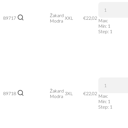
Kariban |
K507 –
Žakard
89717
Žakard
XXL
€
22,02
Max:
Modra
Modra,
Min:
1
XXL
Step:
1
Kariban |
K507 –
Žakard
89718
Žakard
3XL
€
22,02
Max:
Modra
Modra,
Min:
1
3XL
Step:
1