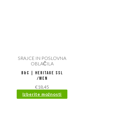
SRAJCE IN POSLOVNA
OBLAČILA
B&C | Heritage SSL
/men
€
18,45
Izberite možnosti