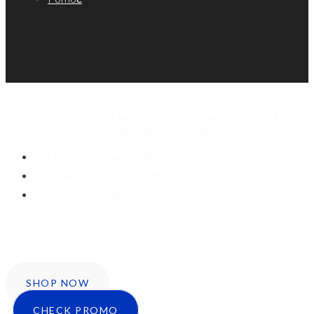
Lorem ipsum dolor sit amet, consectetur adipiscing elit. Etiam
vel risus imperdiet, gravida justo eu.
Jln. Raya Nusa Dua, Bali 80361
Sun - Sat : 9:00 AM - 20:00 PM
(+62)81 32 539 780
Icon-facebook
Twitter
Instagram
SHOP NOW
CHECK PROMO