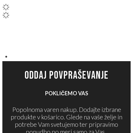
ODDAJ POVPRAŠEVANJE
POKLIČEMO VAS
Popolnoma varen nakup. Dodajte izbrane
produkte v košarico. Glede na vaše želje in
potrebe Vam svetujemo ter pripravimo
ponudbo po meri samo za Vas.