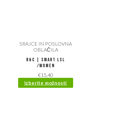
SRAJCE IN POSLOVNA
OBLAČILA
B&C | Smart LSL
/women
€
15,40
Izberite možnosti