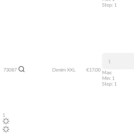
Step:
1
James &
Nicholson
73087
| JN 991 –
Denim
XXL
€
17,00
Max:
Denim,
Min:
1
XXL
Step:
1
1
2
3