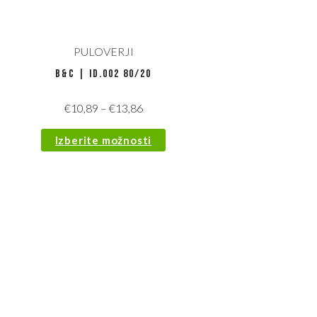
PULOVERJI
B&C | ID.002 80/20
€
10,89
–
€
13,86
Izberite možnosti