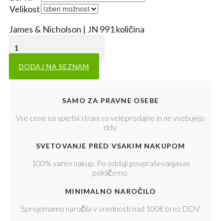
Velikost
Počisti
James & Nicholson | JN 991 količina
DODAJ NA SEZNAM
SAMO ZA PRAVNE OSEBE
Vse cene na spletni strani so veleprodajne in ne vsebujejo
ddv.
SVETOVANJE PRED VSAKIM NAKUPOM
100% varen nakup. Po oddaji povpraševanjavas
pokličemo.
MINIMALNO NAROČILO
Sprejemamo naročila v vrednosti nad 100€ brez DDV.