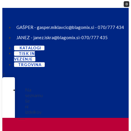
0
Skip to content
GAŠPER - gasper.miklavcic@blagomix.si - 070/777 434
JANEZ - janez.iskra@blagomix.si-070/777 435
KATALOGI
TISK IN
VEZENJE
TRGOVINA
X
Na
seznamu
še
ni
izdelkov