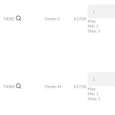
James &
Nicholson
73082
Denim
S
€
17,00
Max:
| JN 991 –
Min:
1
Denim, S
Step:
1
James &
Nicholson
73084
Denim
M
€
17,00
Max:
| JN 991 –
Min:
1
Denim, M
Step:
1