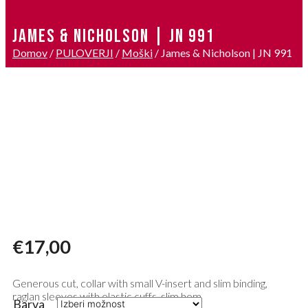
JAMES & NICHOLSON | JN 991
Domov
/
PULOVERJI
/
Moški
/ James & Nicholson | JN 991
€
17,00
Generous cut, collar with small V-insert and slim binding,
raglan sleeves with elastic cuffs, slim hem
Barva