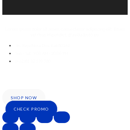
Lorem ipsum dolor sit amet, consectetur adipiscing elit. Etiam
vel risus imperdiet, gravida justo eu.
Jln. Raya Nusa Dua, Bali 80361
Sun - Sat : 9:00 AM - 20:00 PM
(+62)81 32 539 780
Icon-facebook
Twitter
Instagram
SHOP NOW
CHECK PROMO