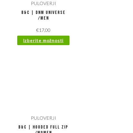
PULOVERJI
B&C | DNM Universe
/men
€
17,00
Izberite možnosti
PULOVERJI
B&C | Hooded Full Zip
/women