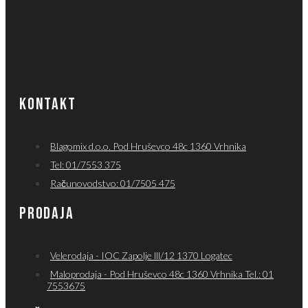
KONTAKT
Blagomix d.o.o. Pod Hruševco 48c 1360 Vrhnika
Tel: 01/7553 375
Računovodstvo: 01/7505 475
PRODAJA
Velerodaja - IOC Zapolje lll/12 1370 Logatec
Maloprodaja - Pod Hruševco 48c 1360 Vrhnika Tel.: 01
7553675