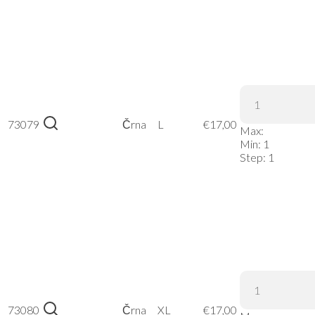
James &
Nicholson
73079
Črna
L
€
17,00
| JN 991 –
Max:
Črna, L
Min:
1
Step:
1
James &
Nicholson
73080
Črna
XL
€
17,00