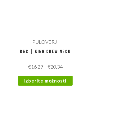
PULOVERJI
B&C | KING Crew Neck
€
16,29
–
€
20,34
Izberite možnosti