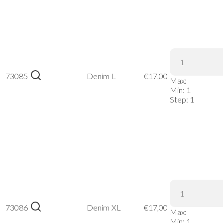
James &
Nicholson
73085
Denim
L
€
17,00
Max:
| JN 991 –
Min:
1
Denim, L
Step:
1
James &
Nicholson
73086
Denim
XL
€
17,00
Max:
| JN 991 –
Min:
1
Denim, XL