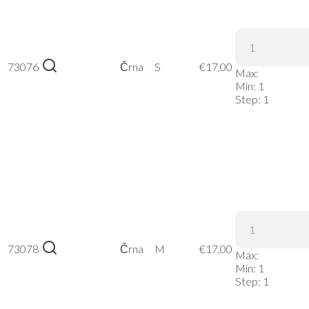
James &
Nicholson
73076
Črna
S
€
17,00
| JN 991 –
Max:
Črna, S
Min:
1
Step:
1
James &
Nicholson
73078
Črna
M
€
17,00
| JN 991 –
Max:
Črna, M
Min:
1
Step:
1