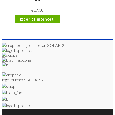
€
17,00
Izberite možnosti