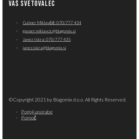
VAŠ SVETOVALEC
Gašper Miklavčič: 070/777 434
gasper.miklavcic@blagomix.si
Janez Iskra: 070/777 435
janez.iskra@blagomix.si
©Copyright 2021 by Blagomix d.o.o. All Rights Reserved.
Pogoji uporabe
Pomoč