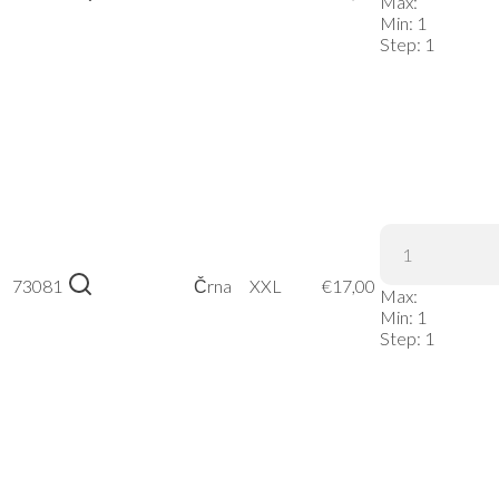
| JN 991 –
Max:
Črna, XL
Min:
1
Step:
1
James &
Nicholson
73081
Črna
XXL
€
17,00
| JN 991 –
Max:
Črna, XXL
Min:
1
Step:
1