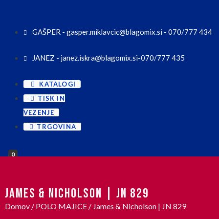
GAŠPER - gasper.miklavcic@blagomix.si - 070/777 434
JANEZ - janez.iskra@blagomix.si-070/777 435
KATALOGI
TISK IN
VEZENJE
TRGOVINA
0
JAMES & NICHOLSON | JN 829
Domov
/
POLO MAJICE
/ James & Nicholson | JN 829