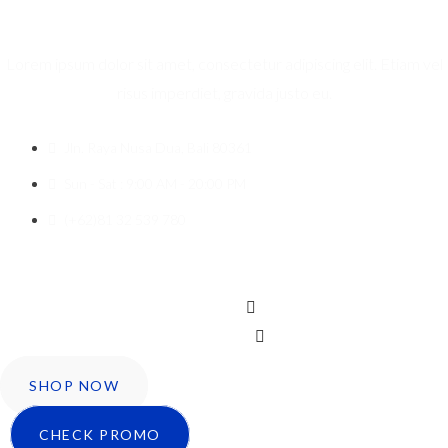
Lorem ipsum dolor sit amet, consectetur adipiscing elit. Etiam vel
risus imperdiet, gravida justo eu.
Jln. Raya Nusa Dua, Bali 80361
Sun - Sat : 9:00 AM - 20:00 PM
(+62)81 32 539 780
Icon-facebook
Twitter
Instagram
SHOP NOW
CHECK PROMO