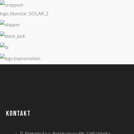
KONTAKT
Blagomix d.o.o. Pod Hruševco 48c 1360 Vrhnika