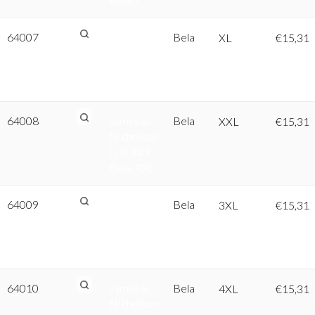
64007
James &
Bela
XL
€
15,31
Nicholson
| JN 829 –
Bela, XL
64008
James &
Bela
XXL
€
15,31
Nicholson
| JN 829 –
Bela, XXL
64009
James &
Bela
3XL
€
15,31
Nicholson
| JN 829 –
Bela, 3XL
64010
James &
Bela
4XL
€
15,31
Nicholson