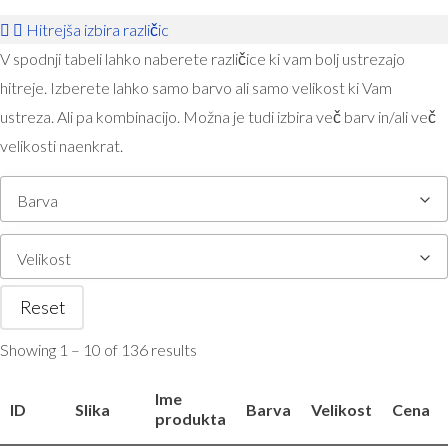
Hitrejša izbira različic
V spodnji tabeli lahko naberete različice ki vam bolj ustrezajo
hitreje. Izberete lahko samo barvo ali samo velikost ki Vam
ustreza. Ali pa kombinacijo. Možna je tudi izbira več barv in/ali več
velikosti naenkrat.
Barva
Velikost
Reset
Showing 1 – 10 of 136 results
Ime
ID
Slika
Barva
Velikost
Cena
produkta