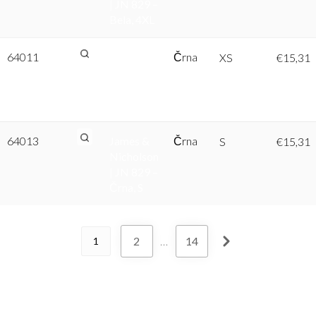
| JN 829 –
Bela, 4XL
64011
James &
Črna
XS
€
15,31
Nicholson
| JN 829 –
Črna, XS
64013
James &
Črna
S
€
15,31
Nicholson
| JN 829 –
Črna, S
2
…
14
1