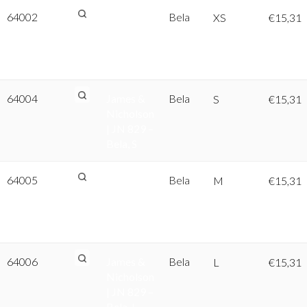
64002
James &
Bela
XS
€
15,31
Nicholson
| JN 829 –
Bela, XS
64004
James &
Bela
S
€
15,31
Nicholson
| JN 829 –
Bela, S
64005
James &
Bela
M
€
15,31
Nicholson
| JN 829 –
Bela, M
64006
James &
Bela
L
€
15,31
Nicholson
| JN 829 –
Bela, L