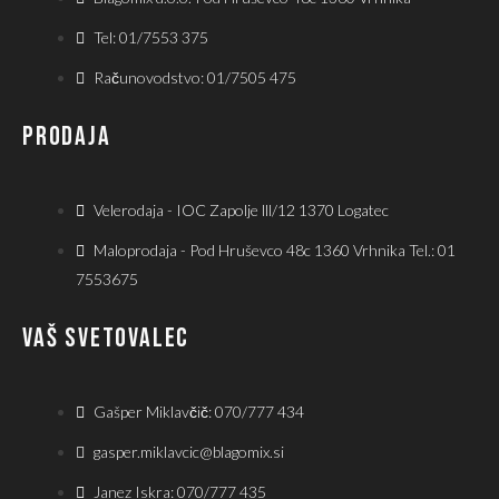
Tel: 01/7553 375
Računovodstvo: 01/7505 475
PRODAJA
Velerodaja - IOC Zapolje lll/12 1370 Logatec
Maloprodaja - Pod Hruševco 48c 1360 Vrhnika Tel.: 01
7553675
VAŠ SVETOVALEC
Gašper Miklavčič: 070/777 434
gasper.miklavcic@blagomix.si
Janez Iskra: 070/777 435