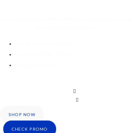
Lorem ipsum dolor sit amet, consectetur adipiscing elit. Etiam vel
risus imperdiet, gravida justo eu.
Jln. Raya Nusa Dua, Bali 80361
Sun - Sat : 9:00 AM - 20:00 PM
(+62)81 32 539 780
Icon-facebook
Twitter
Instagram
SHOP NOW
CHECK PROMO