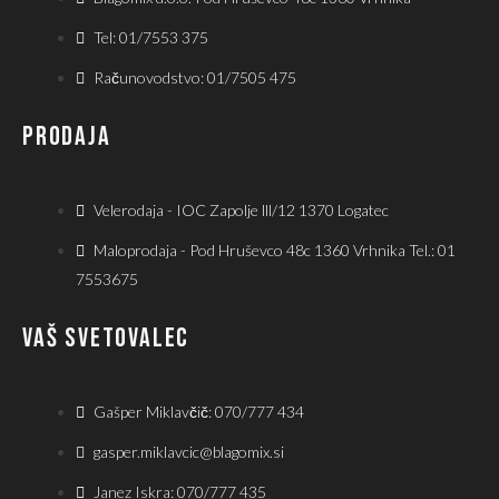
Tel: 01/7553 375
Računovodstvo: 01/7505 475
PRODAJA
Velerodaja - IOC Zapolje lll/12 1370 Logatec
Maloprodaja - Pod Hruševco 48c 1360 Vrhnika Tel.: 01
7553675
VAŠ SVETOVALEC
Gašper Miklavčič: 070/777 434
gasper.miklavcic@blagomix.si
Janez Iskra: 070/777 435