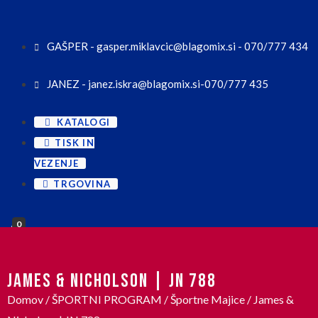
GAŠPER - gasper.miklavcic@blagomix.si - 070/777 434
JANEZ - janez.iskra@blagomix.si-070/777 435
KATALOGI
TISK IN
VEZENJE
TRGOVINA
0
JAMES & NICHOLSON | JN 788
Domov
/
ŠPORTNI PROGRAM
/
Športne Majice
/ James &