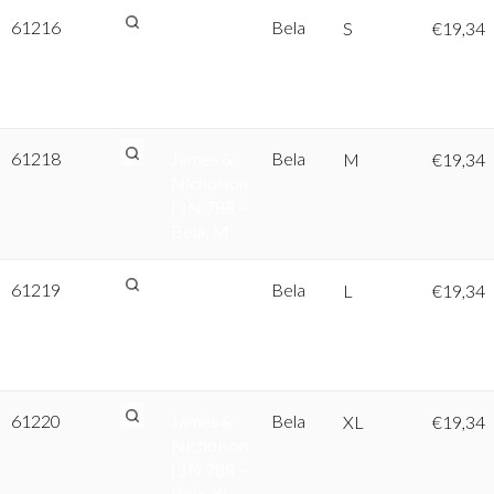
61216
James &
Bela
S
€
19,34
Nicholson
| JN 788 –
Bela, S
61218
James &
Bela
M
€
19,34
Nicholson
| JN 788 –
Bela, M
61219
James &
Bela
L
€
19,34
Nicholson
| JN 788 –
Bela, L
61220
James &
Bela
XL
€
19,34
Nicholson
| JN 788 –
Bela, XL