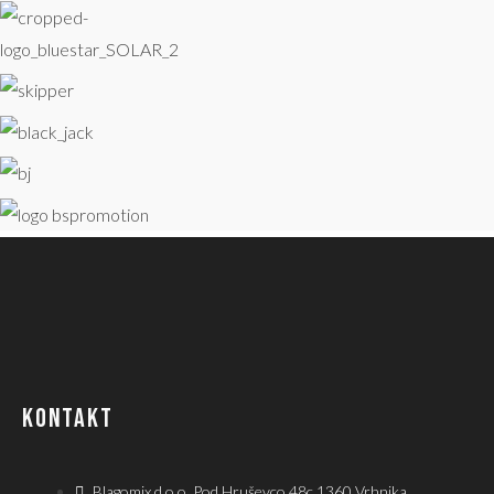
KONTAKT
Blagomix d.o.o. Pod Hruševco 48c 1360 Vrhnika