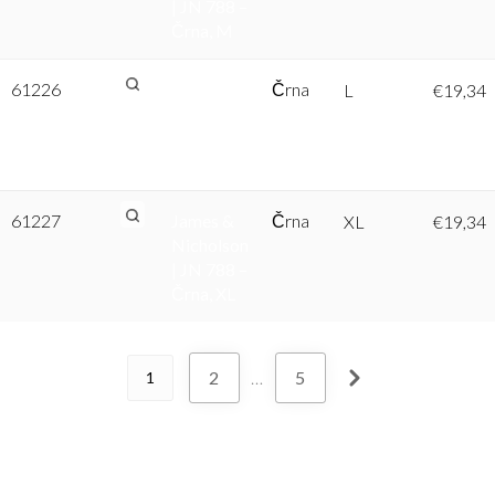
| JN 788 –
Črna, M
61226
James &
Črna
L
€
19,34
Nicholson
| JN 788 –
Črna, L
61227
James &
Črna
XL
€
19,34
Nicholson
| JN 788 –
Črna, XL
2
…
5
1