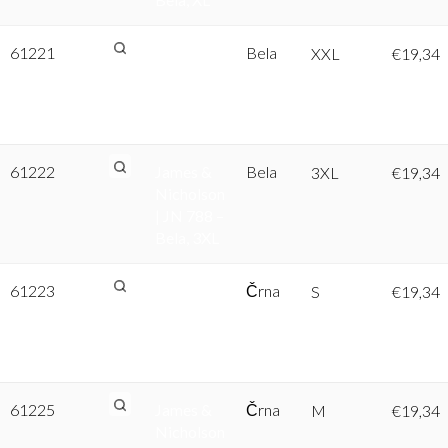
61221
James &
Bela
XXL
€
19,34
Nicholson
| JN 788 –
Bela, XXL
61222
James &
Bela
3XL
€
19,34
Nicholson
| JN 788 –
Bela, 3XL
61223
James &
Črna
S
€
19,34
Nicholson
| JN 788 –
Črna, S
61225
James &
Črna
M
€
19,34
Nicholson