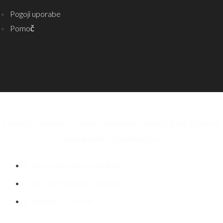
Pogoji uporabe
Pomoč
Lorem ipsum dolor sit amet, consectetur adipiscing elit. Etiam vel
risus imperdiet, gravida justo eu.
Jln. Raya Nusa Dua, Bali 80361
Sun - Sat : 9:00 AM - 20:00 PM
(+62)81 32 539 780