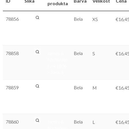
ID
Slika
Barva
Velikost
Cena
produkta
78856
James &
Bela
XS
€
16,4
Nicholson
| JN 1806
– Bela, XS
78858
James &
Bela
S
€
16,4
Nicholson
| JN 1806
– Bela, S
78859
James &
Bela
M
€
16,4
Nicholson
| JN 1806
– Bela, M
78860
James &
Bela
L
€
16,4
Nicholson