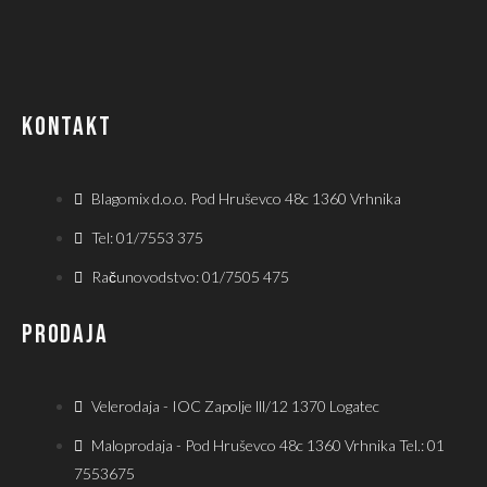
KONTAKT
Blagomix d.o.o. Pod Hruševco 48c 1360 Vrhnika
Tel: 01/7553 375
Računovodstvo: 01/7505 475
PRODAJA
Velerodaja - IOC Zapolje lll/12 1370 Logatec
Maloprodaja - Pod Hruševco 48c 1360 Vrhnika Tel.: 01
7553675