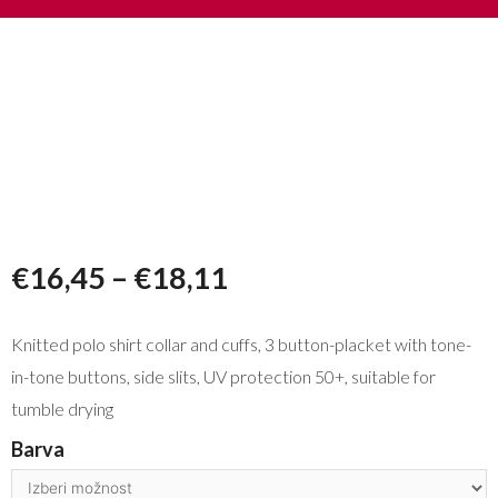
€
16,45
–
€
18,11
Knitted polo shirt collar and cuffs, 3 button-placket with tone-
in-tone buttons, side slits, UV protection 50+, suitable for
tumble drying
Barva