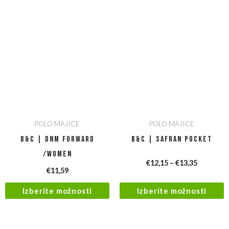
POLO MAJICE
POLO MAJICE
B&C | DNM Forward
B&C | Safran Pocket
/women
€
12,15
–
€
13,35
€
11,59
Izberite možnosti
Izberite možnosti