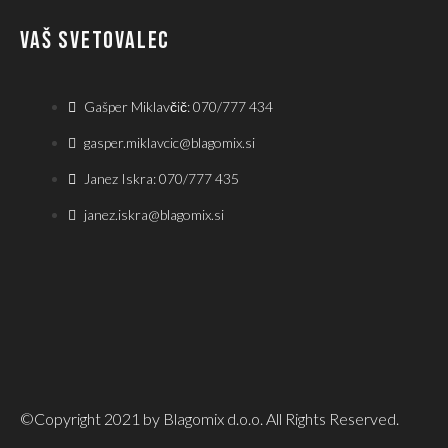
VAŠ SVETOVALEC
Gašper Miklavčič: 070/777 434
gasper.miklavcic@blagomix.si
Janez Iskra: 070/777 435
janez.iskra@blagomix.si
©Copyright 2021 by Blagomix d.o.o. All Rights Reserved.