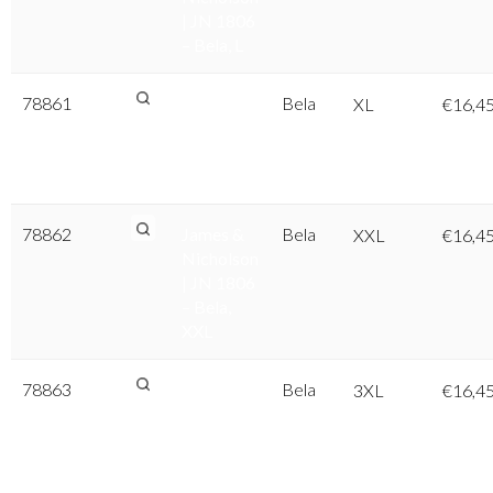
| JN 1806
– Bela, L
78861
James &
Bela
XL
€
16,4
Nicholson
| JN 1806
– Bela, XL
78862
James &
Bela
XXL
€
16,4
Nicholson
| JN 1806
– Bela,
XXL
78863
James &
Bela
3XL
€
16,4
Nicholson
| JN 1806
– Bela,
3XL