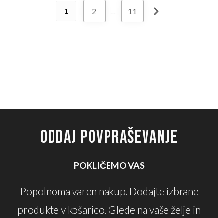
2
…
11
1
ODDAJ POVPRAŠEVANJE
POKLIČEMO VAS
Popolnoma varen nakup. Dodajte izbrane
produkte v košarico. Glede na vaše želje in