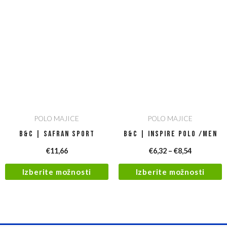
POLO MAJICE
POLO MAJICE
B&C | Safran Sport
B&C | Inspire Polo /men
€
11,66
€
6,32
–
€
8,54
Izberite možnosti
Izberite možnosti