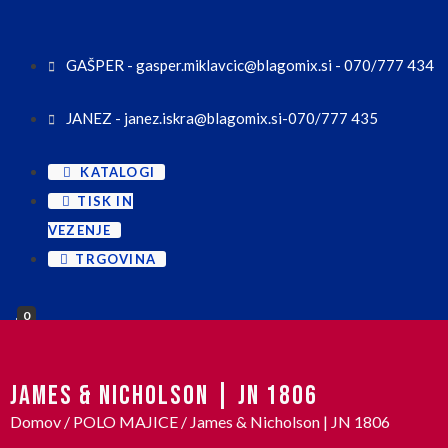
GAŠPER - gasper.miklavcic@blagomix.si - 070/777 434
JANEZ - janez.iskra@blagomix.si-070/777 435
KATALOGI
TISK IN
VEZENJE
TRGOVINA
0
JAMES & NICHOLSON | JN 1806
Domov
/
POLO MAJICE
/ James & Nicholson | JN 1806