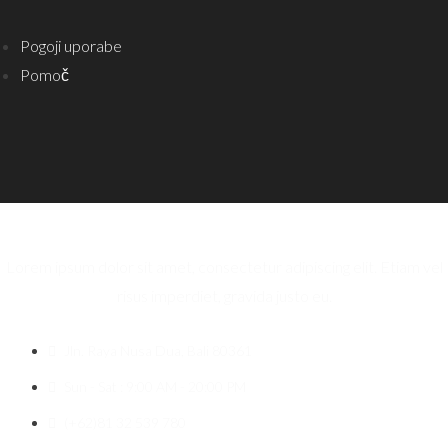
Pogoji uporabe
Pomoč
Lorem ipsum dolor sit amet, consectetur adipiscing elit. Etiam vel
risus imperdiet, gravida justo eu.
Jln. Raya Nusa Dua, Bali 80361
Sun - Sat : 9:00 AM - 20:00 PM
(+62)81 32 539 780