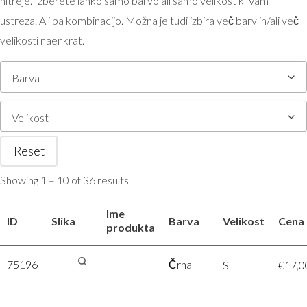
hitreje. Izberete lahko samo barvo ali samo velikost ki Vam
ustreza. Ali pa kombinacijo. Možna je tudi izbira več barv in/ali več
velikosti naenkrat.
Barva
Velikost
Reset
Showing 1 – 10 of 36 results
Ime
ID
Slika
Barva
Velikost
Cena
produkta
75196
James &
Črna
S
€
17,0
Nicholson
| JN 1106