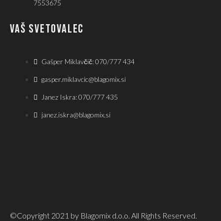
7553675
VAŠ SVETOVALEC
Gašper Miklavčič: 070/777 434
gasper.miklavcic@blagomix.si
Janez Iskra: 070/777 435
janez.iskra@blagomix.si
©Copyright 2021 by Blagomix d.o.o. All Rights Reserved.