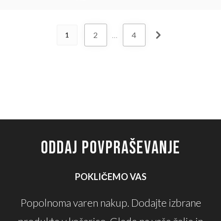
2
…
4
1
ODDAJ POVPRAŠEVANJE
POKLIČEMO VAS
Popolnoma varen nakup. Dodajte izbrane