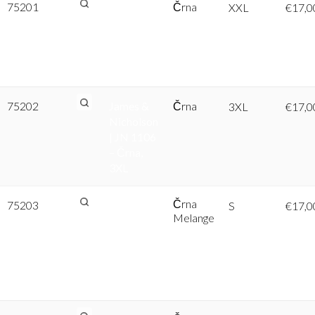
75201
James &
Črna
XXL
€
17,0
Nicholson
| JN 1106
– Črna,
XXL
75202
James &
Črna
3XL
€
17,0
Nicholson
| JN 1106
– Črna,
3XL
Črna
75203
James &
S
€
17,0
Melange
Nicholson
| JN 1106
– Črna
Melange,
S