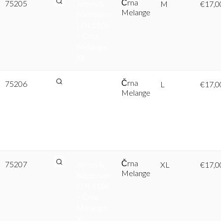
Črna
75205
James &
M
€
17,0
Melange
Nicholson
| JN 1106
– Črna
Melange,
M
Črna
75206
James &
L
€
17,0
Melange
Nicholson
| JN 1106
– Črna
Melange,
L
Črna
75207
James &
XL
€
17,0
Melange
Nicholson
| JN 1106
– Črna
Melange,
XL