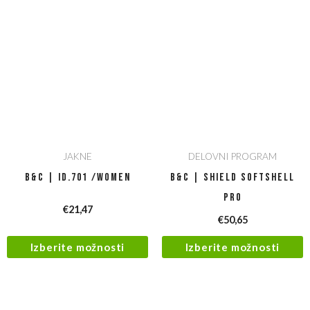
JAKNE
DELOVNI PROGRAM
B&C | ID.701 /women
B&C | Shield Softshell
Pro
€
21,47
€
50,65
Izberite možnosti
Izberite možnosti