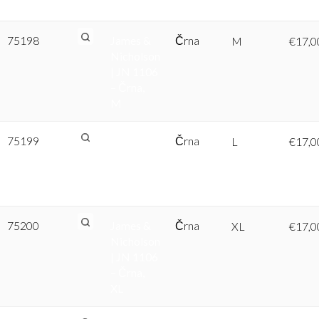
– Črna, S
75198
James &
Črna
M
€
17,0
Nicholson
| JN 1106
– Črna,
M
75199
James &
Črna
L
€
17,0
Nicholson
| JN 1106
– Črna, L
75200
James &
Črna
XL
€
17,0
Nicholson
| JN 1106
– Črna,
XL