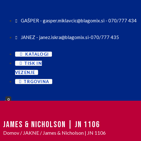
GAŠPER - gasper.miklavcic@blagomix.si - 070/777 434
JANEZ - janez.iskra@blagomix.si-070/777 435
KATALOGI
TISK IN
VEZENJE
TRGOVINA
0
JAMES & NICHOLSON | JN 1106
Domov
/
JAKNE
/ James & Nicholson | JN 1106