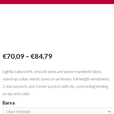
€
70,09
–
€
84,79
Lightly tailored fit, smooth wind and water repellent fabric,
stand-up collar, elastic band on armholes, full-length windshield,
2 side pockets and 1 inner pocket with zip, contrasting binding
on zip and collar
Barva