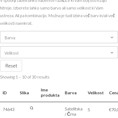
V spodnji tabeli lahko naberete različice ki vam bolj ustrezajo
hitreje. Izberete lahko samo barvo ali samo velikost ki Vam
ustreza. Ali pa kombinacijo. Možna je tudi izbira več barv in/ali več
velikosti naenkrat.
Barva
Velikost
Reset
Showing 1 – 10 of 30 results
Ime
ID
Slika
Barva
Velikost
Cen
produkta
Satelitska
74643
James &
S
€
70,
/ Črna
Nicholson