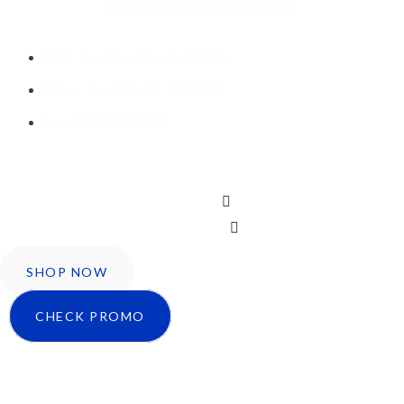
risus imperdiet, gravida justo eu.
Jln. Raya Nusa Dua, Bali 80361
Sun - Sat : 9:00 AM - 20:00 PM
(+62)81 32 539 780
Icon-facebook
Twitter
Instagram
SHOP NOW
CHECK PROMO