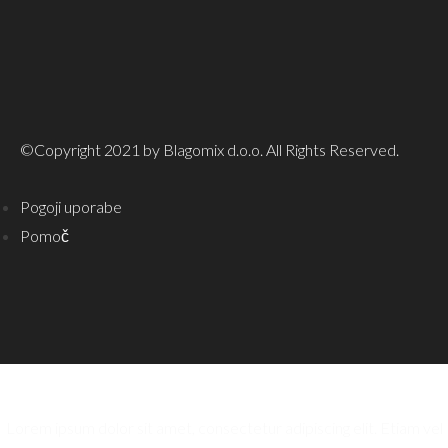
©Copyright 2021 by Blagomix d.o.o. All Rights Reserved.
Pogoji uporabe
Pomoč
Lorem ipsum dolor sit amet, consectetur adipiscing elit. Etiam vel