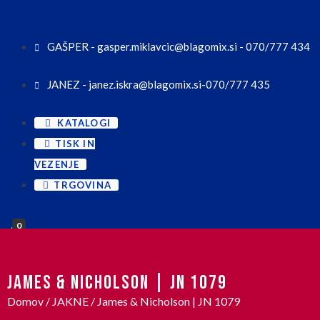
GAŠPER - gasper.miklavcic@blagomix.si - 070/777 434
JANEZ - janez.iskra@blagomix.si-070/777 435
KATALOGI
TISK IN
VEZENJE
TRGOVINA
0
JAMES & NICHOLSON | JN 1079
Domov
/
JAKNE
/ James & Nicholson | JN 1079