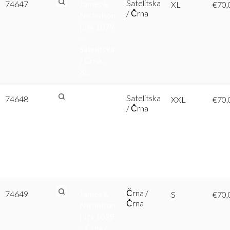
Satelitska
74647
James &
XL
€
70,
/ Črna
Nicholson
| JN 1079
–
Satelitska
/ Črna,
XL
Satelitska
74648
James &
XXL
€
70,
/ Črna
Nicholson
| JN 1079
–
Satelitska
/ Črna,
XXL
Črna /
74649
James &
S
€
70,
Črna
Nicholson
| JN 1079
– Črna /