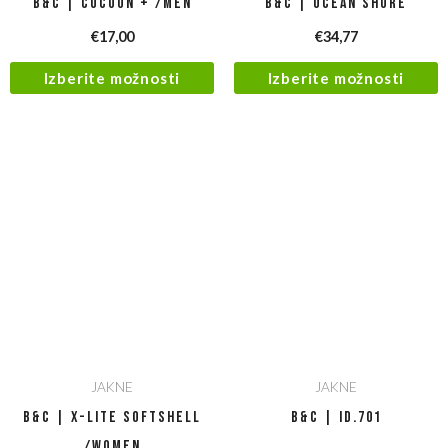
B&C | Cocoon + /men
B&C | Ocean Shore
€
17,00
€
34,77
Izberite možnosti
Izberite možnosti
JAKNE
JAKNE
B&C | X-Lite Softshell
B&C | ID.701
/women