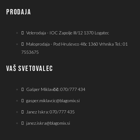
PRODAJA
Velerodaja - IOC Zapolje lll/12 1370 Logatec
Maloprodaja - Pod Hruševco 48c 1360 Vrhnika Tel.: 01
7553675
VAŠ SVETOVALEC
Gašper Miklavčič: 070/777 434
gasper.miklavcic@blagomix.si
Janez Iskra: 070/777 435
janez.iskra@blagomix.si