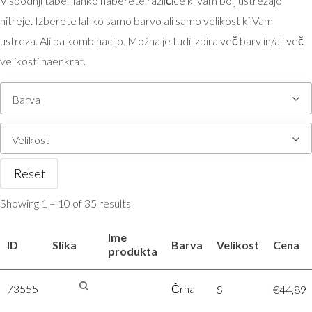
V spodnji tabeli lahko naberete različice ki vam bolj ustrezajo
hitreje. Izberete lahko samo barvo ali samo velikost ki Vam
ustreza. Ali pa kombinacijo. Možna je tudi izbira več barv in/ali več
velikosti naenkrat.
Barva
Velikost
Reset
Showing 1 – 10 of 35 results
Ime
ID
Slika
Barva
Velikost
Cena
produkta
73555
James &
Črna
S
€
44,89
Nicholson