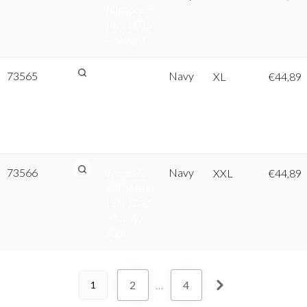
Nicholson
| JN 1021
– Navy, L
73565
James &
Navy
XL
€
44,89
Nicholson
| JN 1021
– Navy,
XL
73566
James &
Navy
XXL
€
44,89
Nicholson
| JN 1021
– Navy,
XXL
2
…
4
1