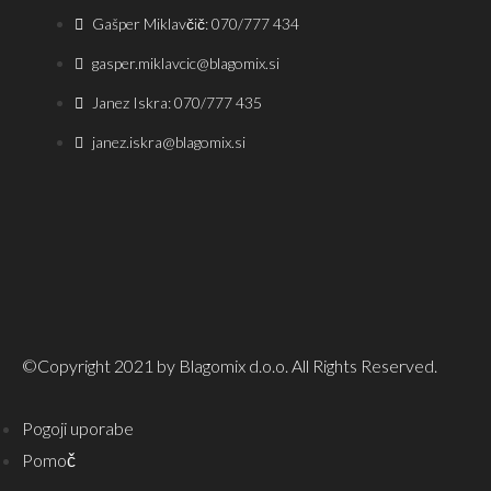
Gašper Miklavčič: 070/777 434
gasper.miklavcic@blagomix.si
Janez Iskra: 070/777 435
janez.iskra@blagomix.si
©Copyright 2021 by Blagomix d.o.o. All Rights Reserved.
Pogoji uporabe
Pomoč