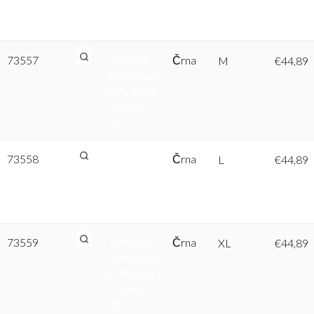
| JN 1021
– Črna, S
73557
James &
Črna
M
€
44,89
Nicholson
| JN 1021
– Črna,
M
73558
James &
Črna
L
€
44,89
Nicholson
| JN 1021
– Črna, L
73559
James &
Črna
XL
€
44,89
Nicholson
| JN 1021
– Črna,
XL