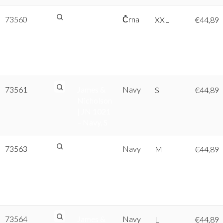
73560
James &
Črna
XXL
€
44,89
Nicholson
| JN 1021
– Črna,
XXL
73561
James &
Navy
S
€
44,89
Nicholson
| JN 1021
– Navy, S
73563
James &
Navy
M
€
44,89
Nicholson
| JN 1021
– Navy,
M
73564
James &
Navy
L
€
44,89