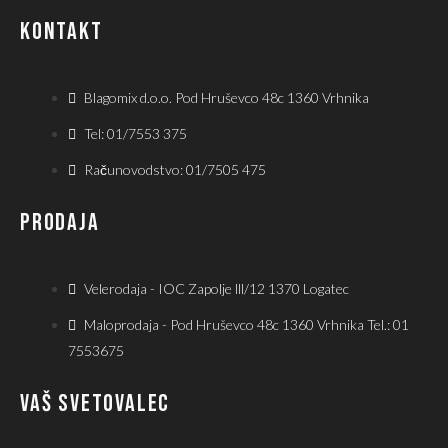
KONTAKT
Blagomix d.o.o. Pod Hruševco 48c 1360 Vrhnika
Tel: 01/7553 375
Računovodstvo: 01/7505 475
PRODAJA
Velerodaja - IOC Zapolje lll/12 1370 Logatec
Maloprodaja - Pod Hruševco 48c 1360 Vrhnika Tel.: 01
7553675
VAŠ SVETOVALEC