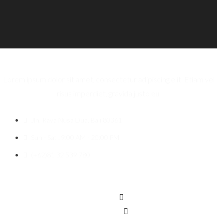
Lorem ipsum dolor sit amet, consectetur adipiscing elit. Etiam vel
risus imperdiet, gravida justo eu.
Jln. Raya Nusa Dua, Bali 80361
Sun - Sat : 9:00 AM - 20:00 PM
(+62)81 32 539 780
Icon-facebook
Twitter
Instagram