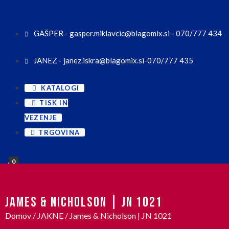
GAŠPER - gasper.miklavcic@blagomix.si - 070/777 434
JANEZ - janez.iskra@blagomix.si-070/777 435
KATALOGI
TISK IN
VEZENJE
TRGOVINA
0
JAMES & NICHOLSON | JN 1021
Domov
/
JAKNE
/ James & Nicholson | JN 1021