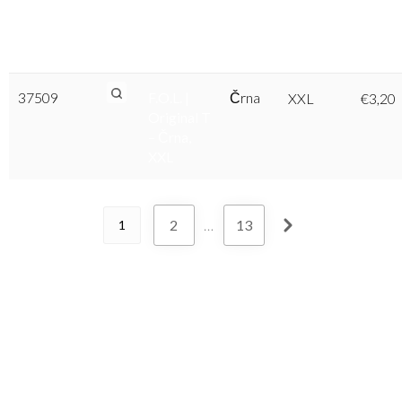
Original T
– Črna,
XL
37509
F.O.L. |
Črna
XXL
€
3,20
Original T
– Črna,
XXL
2
…
13
1