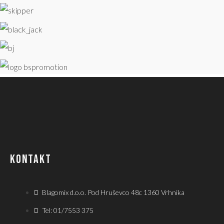
KONTAKT
Blagomix d.o.o. Pod Hruševco 48c 1360 Vrhnika
Tel: 01/7553 375