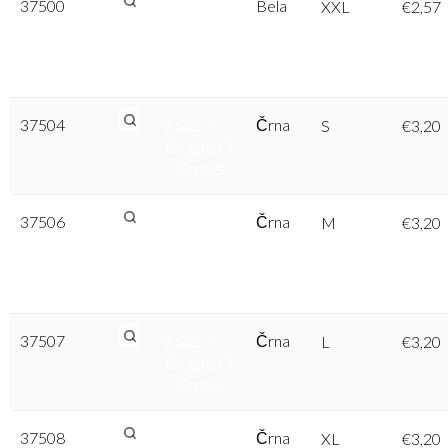
37500
F.O.L. |
Bela
XXL
€
2,57
Original T
– Bela,
XXL
37504
F.O.L. |
Črna
S
€
3,20
Original T
– Črna, S
37506
F.O.L. |
Črna
M
€
3,20
Original T
– Črna,
M
37507
F.O.L. |
Črna
L
€
3,20
Original T
– Črna, L
37508
F.O.L. |
Črna
XL
€
3,20