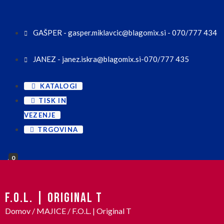
GAŠPER - gasper.miklavcic@blagomix.si - 070/777 434
JANEZ - janez.iskra@blagomix.si-070/777 435
KATALOGI
TISK IN
VEZENJE
TRGOVINA
0
F.O.L. | ORIGINAL T
Domov
/
MAJICE
/ F.O.L. | Original T