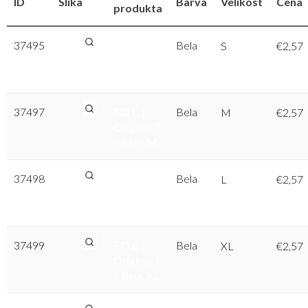
ID
Slika
Barva
Velikost
Cena
produkta
37495
F.O.L. |
Bela
S
€
2,57
Original T
– Bela, S
37497
F.O.L. |
Bela
M
€
2,57
Original T
– Bela, M
37498
F.O.L. |
Bela
L
€
2,57
Original T
– Bela, L
37499
F.O.L. |
Bela
XL
€
2,57
Original T
– Bela, XL