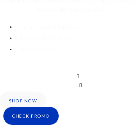
Lorem ipsum dolor sit amet, consectetur adipiscing elit. Etiam vel
risus imperdiet, gravida justo eu.
Jln. Raya Nusa Dua, Bali 80361
Sun - Sat : 9:00 AM - 20:00 PM
(+62)81 32 539 780
Icon-facebook
Twitter
Instagram
SHOP NOW
CHECK PROMO