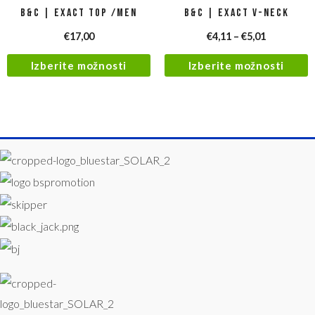
B&C | Exact Top /men
B&C | Exact V-Neck
€
17,00
€
4,11
–
€
5,01
Izberite možnosti
Izberite možnosti