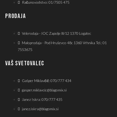
Računovodstvo: 01/7505 475
PRODAJA
Velerodaja - IOC Zapolje lll/12 1370 Logatec
Maloprodaja - Pod Hruševco 48c 1360 Vrhnika Tel.: 01
7553675
VAŠ SVETOVALEC
Gašper Miklavčič: 070/777 434
gasper.miklavcic@blagomix.si
Janez Iskra: 070/777 435
janez.iskra@blagomix.si