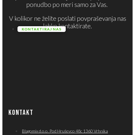
ponudbo po meri samo za Vas.
V kolikor ne želite poslati povpraševanja nas
lahko kontaktirate.
KONTAKTIRAJ NAS
KONTAKT
Blagomix d.o.o. Pod Hruševco 48c 1360 Vrhnika