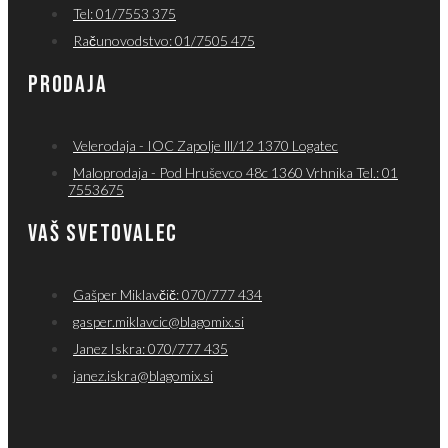
Tel: 01/7553 375
Računovodstvo: 01/7505 475
PRODAJA
Velerodaja - IOC Zapolje lll/12 1370 Logatec
Maloprodaja - Pod Hruševco 48c 1360 Vrhnika Tel.: 01
7553675
VAŠ SVETOVALEC
Gašper Miklavčič: 070/777 434
gasper.miklavcic@blagomix.si
Janez Iskra: 070/777 435
janez.iskra@blagomix.si