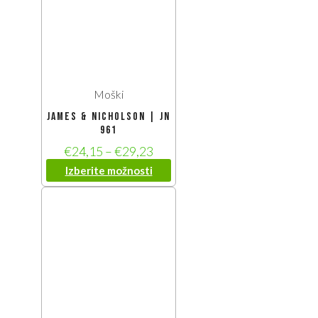
Moški
James & Nicholson | JN
961
€
24,15
–
€
29,23
Izberite možnosti