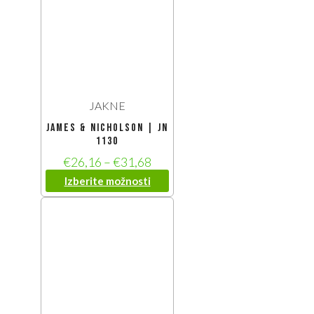
JAKNE
James & Nicholson | JN
1130
€
26,16
–
€
31,68
Izberite možnosti