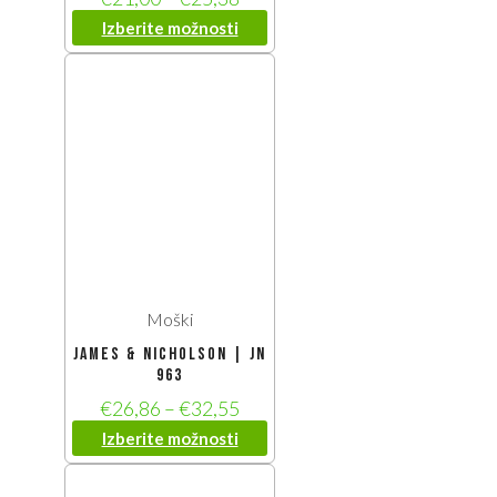
Izberite možnosti
Moški
James & Nicholson | JN
963
€
26,86
–
€
32,55
Izberite možnosti