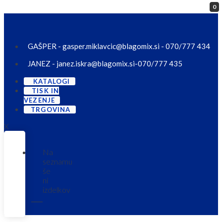
0
Skip to content
GAŠPER - gasper.miklavcic@blagomix.si - 070/777 434
JANEZ - janez.iskra@blagomix.si-070/777 435
KATALOGI
TISK IN
VEZENJE
TRGOVINA
X
Na
seznamu
še
ni
izdelkov