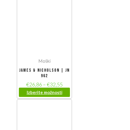
Moški
James & Nicholson | JN
962
€
26,86
–
€
32,55
Izberite možnosti