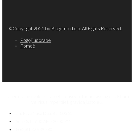
©Copyright 2021 by Blagomix d.o.o. All Rights Reserved.
Pogoji uporabe
Pomoč
Lorem ipsum dolor sit amet, consectetur adipiscing elit. Etiam
vel risus imperdiet, gravida justo eu.
Jln. Raya Nusa Dua, Bali 80361
Sun - Sat : 9:00 AM - 20:00 PM
(+62)81 32 539 780