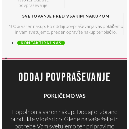
povpraševanje.
SVETOVANJE PRED VSAKIM NAKUPOM
100% varen nakup. Po oddaji povpraševanja vas pokličemo
in vam svetujemo, preden opravite nakup ter plačilo.
KONTAKTIRAJ NAS
ODDAJ POVPRAŠEVANJE
POKLIČEMO VAS
Popolnoma varen nakup. Dodajte izbrane
produkte v košarico. Glede na vaše želje in
potrebe Vam svetujemo ter pripravimo