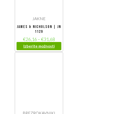
JAKNE
James & Nicholson | JN
1129
€
26,16
–
€
31,68
Izberite možnosti
BREZROKAVNIKI