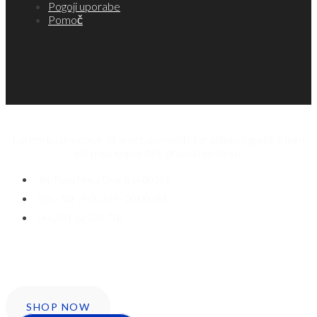
Pogoji uporabe
Pomoč
Lorem ipsum dolor sit amet, consectetur adipiscing elit. Etiam
vel risus imperdiet, gravida justo eu.
Jln. Raya Nusa Dua, Bali 80361
Sun - Sat : 9:00 AM - 20:00 PM
(+62)81 32 539 780
Icon-facebook
Twitter
Instagram
SHOP NOW