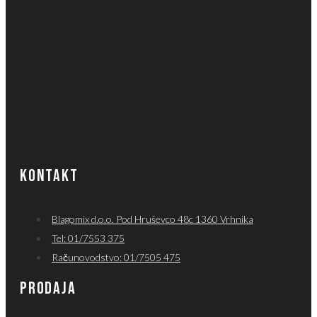
KONTAKT
Blagomix d.o.o. Pod Hruševco 48c 1360 Vrhnika
Tel: 01/7553 375
Računovodstvo: 01/7505 475
PRODAJA