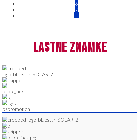
6
7
→
lastne znamke