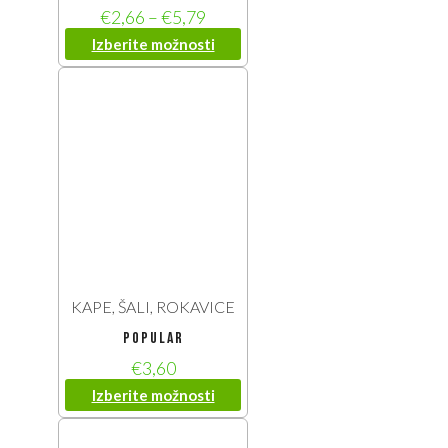
€
2,66
–
€
5,79
Izberite možnosti
KAPE, ŠALI, ROKAVICE
popular
€
3,60
Izberite možnosti