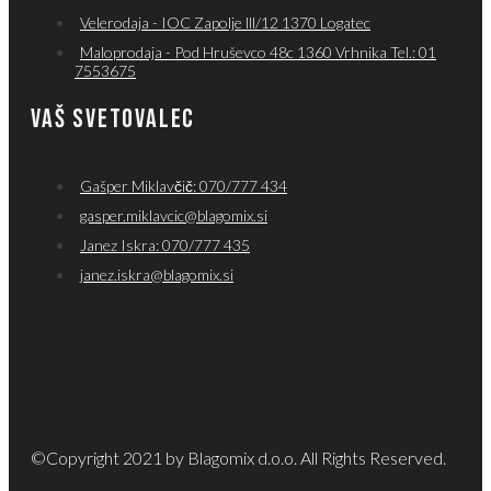
Velerodaja - IOC Zapolje lll/12 1370 Logatec
Maloprodaja - Pod Hruševco 48c 1360 Vrhnika Tel.: 01
7553675
VAŠ SVETOVALEC
Gašper Miklavčič: 070/777 434
gasper.miklavcic@blagomix.si
Janez Iskra: 070/777 435
janez.iskra@blagomix.si
©Copyright 2021 by Blagomix d.o.o. All Rights Reserved.