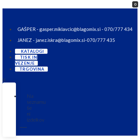
0
Skip to content
GAŠPER - gasper.miklavcic@blagomix.si - 070/777 434
JANEZ - janez.iskra@blagomix.si-070/777 435
KATALOGI
TISK IN
VEZENJE
TRGOVINA
X
Na
seznamu
še
ni
izdelkov