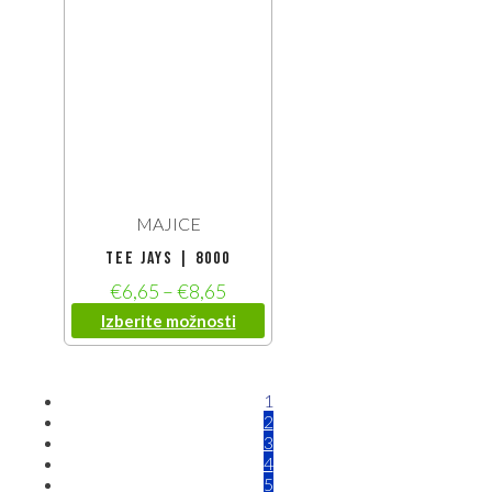
MAJICE
Tee Jays | 8000
€
6,65
–
€
8,65
Izberite možnosti
1
2
3
4
5