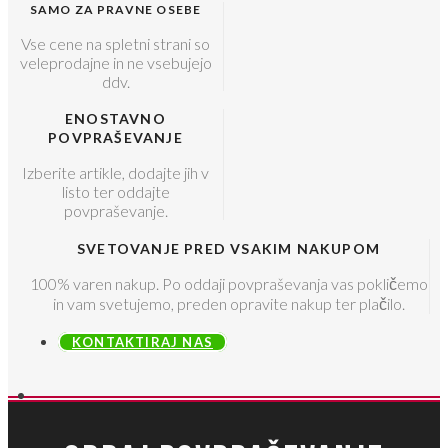
SAMO ZA PRAVNE OSEBE
Vse cene na spletni strani so
veleprodajne in ne vsebujejo
ddv.
ENOSTAVNO
POVPRAŠEVANJE
Izberite artikle, dodajte jih v
listo ter oddajte
povpraševanje.
SVETOVANJE PRED VSAKIM NAKUPOM
100% varen nakup. Po oddaji povpraševanja vas pokličemo
in vam svetujemo, preden opravite nakup ter plačilo.
KONTAKTIRAJ NAS