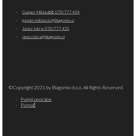
Gašper Miklavčič: 070/777 434
gasper.miklavcic@blagomix.si
Janez Iskra: 070/777 435
janez.iskra@blagomix.si
©Copyright 2021 by Blagomix d.o.o. All Rights Reserved.
Pogoji uporabe
Pomoč