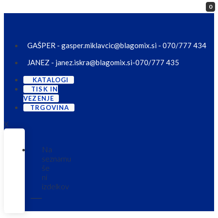
0
Skip to content
GAŠPER - gasper.miklavcic@blagomix.si - 070/777 434
JANEZ - janez.iskra@blagomix.si-070/777 435
KATALOGI
TISK IN
VEZENJE
TRGOVINA
X
Na
seznamu
še
ni
izdelkov