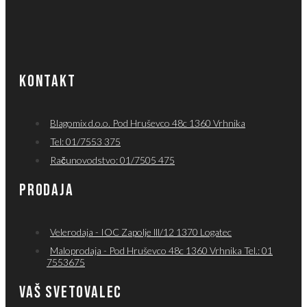
KONTAKT
Blagomix d.o.o. Pod Hruševco 48c 1360 Vrhnika
Tel: 01/7553 375
Računovodstvo: 01/7505 475
PRODAJA
Velerodaja - IOC Zapolje lll/12 1370 Logatec
Maloprodaja - Pod Hruševco 48c 1360 Vrhnika Tel.: 01
7553675
VAŠ SVETOVALEC