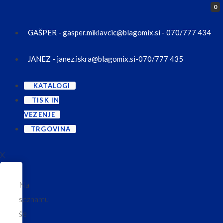
0
GAŠPER - gasper.miklavcic@blagomix.si - 070/777 434
JANEZ - janez.iskra@blagomix.si-070/777 435
KATALOGI
TISK IN
VEZENJE
TRGOVINA
X
Na
seznamu
še