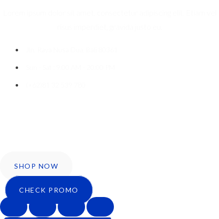
Lorem ipsum dolor sit amet, consectetur adipiscing elit. Etiam vel
risus imperdiet, gravida justo eu.
Jln. Raya Nusa Dua, Bali 80361
Sun - Sat : 9:00 AM - 20:00 PM
(+62)81 32 539 780
Icon-facebook
Twitter
Instagram
SHOP NOW
CHECK PROMO