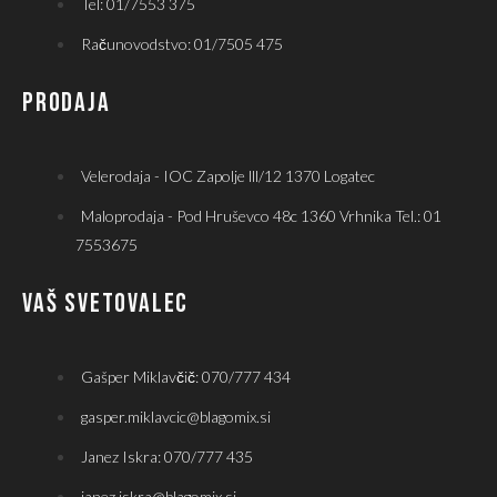
Tel: 01/7553 375
Računovodstvo: 01/7505 475
PRODAJA
Velerodaja - IOC Zapolje lll/12 1370 Logatec
Maloprodaja - Pod Hruševco 48c 1360 Vrhnika Tel.: 01
7553675
VAŠ SVETOVALEC
Gašper Miklavčič: 070/777 434
gasper.miklavcic@blagomix.si
Janez Iskra: 070/777 435
janez.iskra@blagomix.si