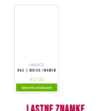
MAJICE
B&C | Watch /women
€
17,00
Izberite možnosti
lastne znamke