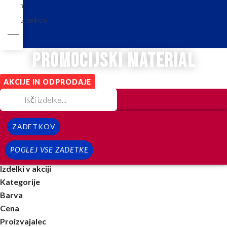
ni
izdelkov
promocijski material
AKCIJE IN ODPRODAJE
ZADETKOV
POGLEJ VSE ZADETKE
Izdelki v akciji
Kategorije
Barva
Cena
Proizvajalec