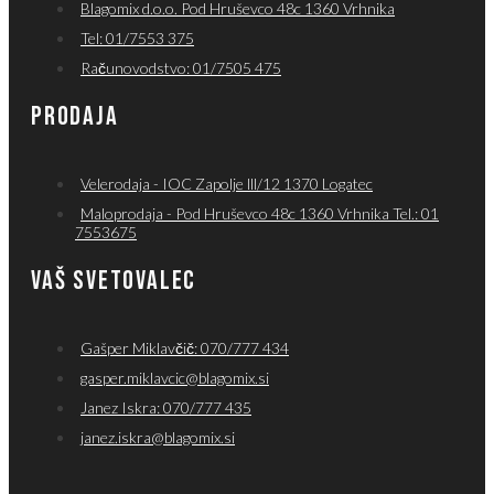
Blagomix d.o.o. Pod Hruševco 48c 1360 Vrhnika
Tel: 01/7553 375
Računovodstvo: 01/7505 475
PRODAJA
Velerodaja - IOC Zapolje lll/12 1370 Logatec
Maloprodaja - Pod Hruševco 48c 1360 Vrhnika Tel.: 01
7553675
VAŠ SVETOVALEC
Gašper Miklavčič: 070/777 434
gasper.miklavcic@blagomix.si
Janez Iskra: 070/777 435
janez.iskra@blagomix.si