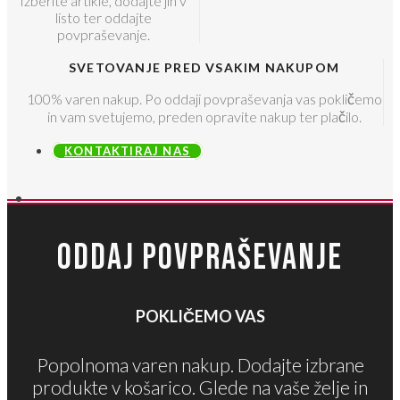
Izberite artikle, dodajte jih v
listo ter oddajte
povpraševanje.
SVETOVANJE PRED VSAKIM NAKUPOM
100% varen nakup. Po oddaji povpraševanja vas pokličemo
in vam svetujemo, preden opravite nakup ter plačilo.
KONTAKTIRAJ NAS
ODDAJ POVPRAŠEVANJE
POKLIČEMO VAS
Popolnoma varen nakup. Dodajte izbrane
produkte v košarico. Glede na vaše želje in