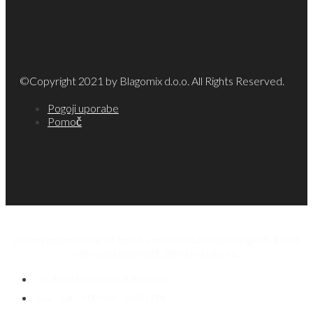
©Copyright 2021 by Blagomix d.o.o. All Rights Reserved.
Pogoji uporabe
Pomoč
Lorem ipsum dolor sit amet, consectetur adipiscing elit. Etiam
vel risus imperdiet, gravida justo eu.
Jln. Raya Nusa Dua, Bali 80361
Sun - Sat : 9:00 AM - 20:00 PM