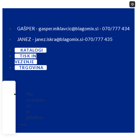
0
Skip to content
GAŠPER - gasper.miklavcic@blagomix.si - 070/777 434
JANEZ - janez.iskra@blagomix.si-070/777 435
KATALOGI
TISK IN
VEZENJE
TRGOVINA
X
Na
seznamu
še
ni
izdelkov