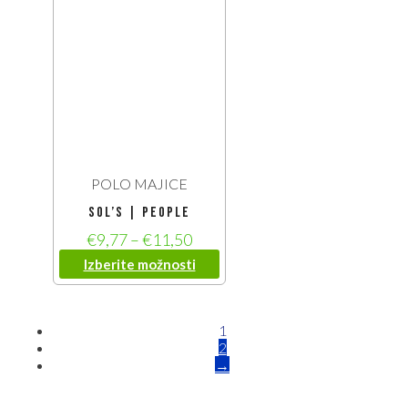
POLO MAJICE
SOL’S | People
€
9,77
–
€
11,50
Izberite možnosti
1
2
→