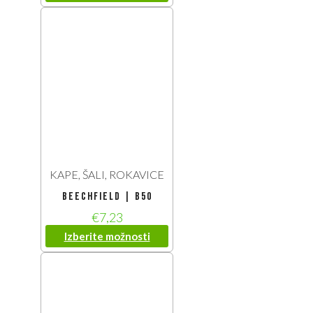
KAPE, ŠALI, ROKAVICE
Beechfield | B50
€
7,23
Izberite možnosti