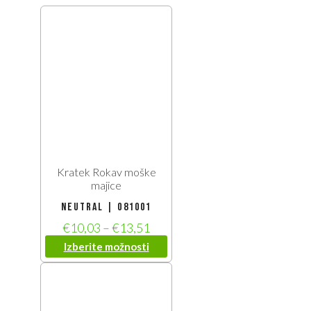
Kratek Rokav moške
majice
Neutral | O81001
€
10,03
–
€
13,51
Izberite možnosti