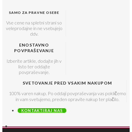
SAMO ZA PRAVNE OSEBE
Vse cene na spletni strani so
veleprodajne in ne vsebujejo
ddv.
ENOSTAVNO
POVPRAŠEVANJE
Izberite artikle, dodajte jih v
listo ter oddajte
povpraševanje.
SVETOVANJE PRED VSAKIM NAKUPOM
100% varen nakup. Po oddaji povpraševanja vas pokličemo
in vam svetujemo, preden opravite nakup ter plačilo.
KONTAKTIRAJ NAS