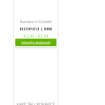
Bandane In Dodatki
Beechfield | B900
€
2,00
–
€
2,14
Izberite možnosti
KAPE, ŠALI, ROKAVICE