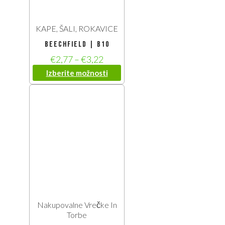
KAPE, ŠALI, ROKAVICE
Beechfield | B10
€
2,77
–
€
3,22
Izberite možnosti
Nakupovalne Vrečke In
Torbe