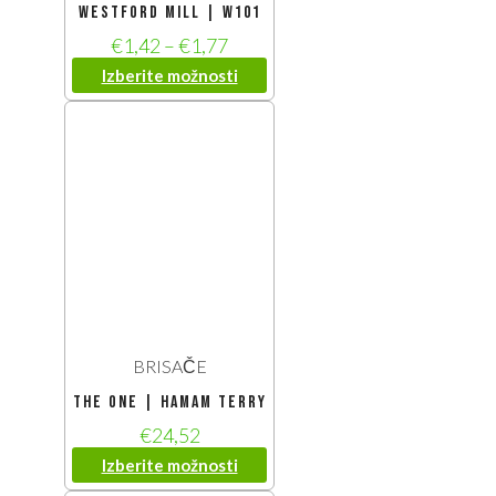
Westford Mill | W101
€
1,42
–
€
1,77
Izberite možnosti
BRISAČE
The One | Hamam Terry
€
24,52
Izberite možnosti