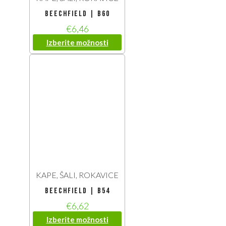
Beechfield | B60
€
6,46
Izberite možnosti
KAPE, ŠALI, ROKAVICE
Beechfield | B54
€
6,62
Izberite možnosti