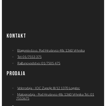
KONTAKT
Blagomix d.o.o. Pod Hruševco 48c 1360 Vrhnika
Tel: 01/7553 375
Računovodstvo: 01/7505 475
PRODAJA
Velerodaja - IOC Zapolje lll/12 1370 Logatec
Maloprodaja - Pod Hruševco 48c 1360 Vrhnika Tel.: 01
7553675