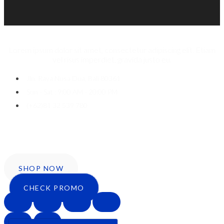
Lorem ipsum dolor sit amet, consectetur adipiscing elit. Etiam
vel risus imperdiet, gravida justo eu.
Jln. Raya Nusa Dua, Bali 80361
Sun - Sat : 9:00 AM - 20:00 PM
(+62)81 32 539 780
Icon-facebook
Twitter
Instagram
SHOP NOW
CHECK PROMO