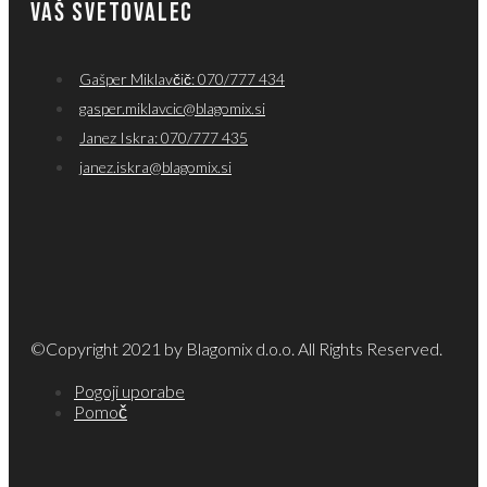
VAŠ SVETOVALEC
Gašper Miklavčič: 070/777 434
gasper.miklavcic@blagomix.si
Janez Iskra: 070/777 435
janez.iskra@blagomix.si
©Copyright 2021 by Blagomix d.o.o. All Rights Reserved.
Pogoji uporabe
Pomoč