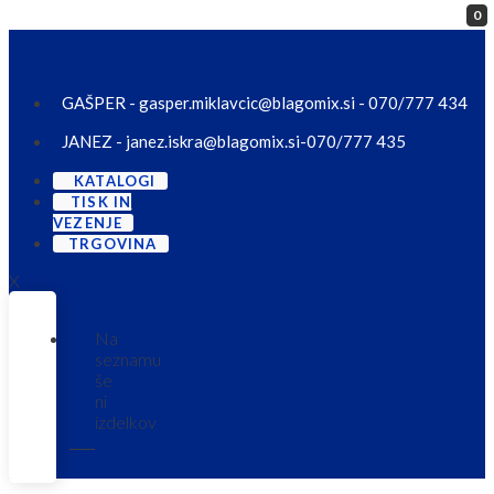
0
Skip to content
GAŠPER - gasper.miklavcic@blagomix.si - 070/777 434
JANEZ - janez.iskra@blagomix.si-070/777 435
KATALOGI
TISK IN
VEZENJE
TRGOVINA
X
Na
seznamu
še
ni
izdelkov