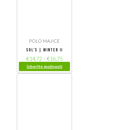
POLO MAJICE
SOL’S | Winter II
€
14,72
–
€
16,75
Izberite možnosti