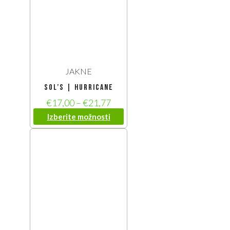
JAKNE
SOL’S | Hurricane
€
17,00
–
€
21,77
Izberite možnosti