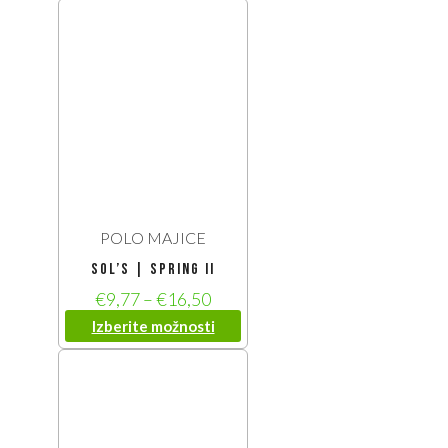
POLO MAJICE
SOL’S | Spring II
€
9,77
–
€
16,50
Izberite možnosti