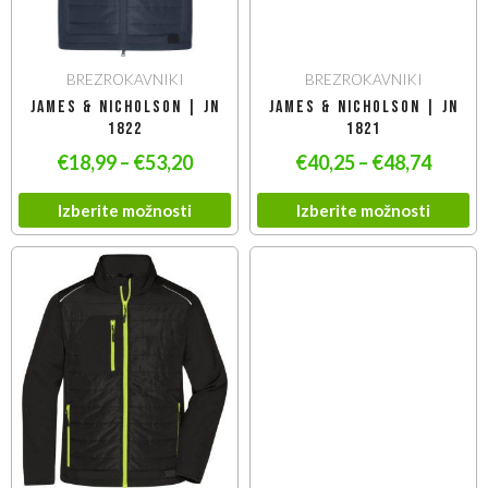
BREZROKAVNIKI
BREZROKAVNIKI
James & Nicholson | JN
James & Nicholson | JN
1822
1821
€
18,99
–
€
53,20
€
40,25
–
€
48,74
Izberite možnosti
Izberite možnosti