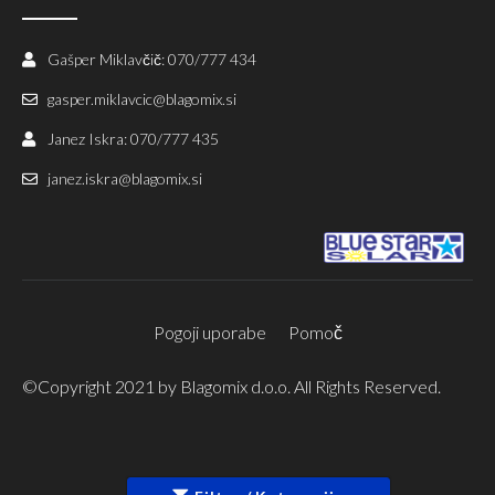
Gašper Miklavčič: 070/777 434
gasper.miklavcic@blagomix.si
Janez Iskra: 070/777 435
janez.iskra@blagomix.si
Pogoji uporabe
Pomoč
©Copyright 2021 by Blagomix d.o.o. All Rights Reserved.