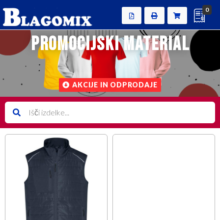
0
promocijski material
AKCIJE IN ODPRODAJE