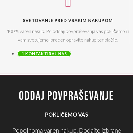
SVETOVANJE PRED VSAKIM NAKUPOM
100% varen nakup. Po oddaji povpraševanja vas pokličemo in
vam svetujemo, preden opravite nakup ter plačilo.
KONTAKTIRAJ NAS
ODDAJ POVPRAŠEVANJE
POKLIČEMO VAS
Popolnoma varen nakup. Dodajte izbrane