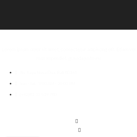
Lorem ipsum dolor sit amet, consectetur adipiscing elit. Etiam vel
risus imperdiet, gravida justo eu.
Jln. Raya Nusa Dua, Bali 80361
Sun - Sat : 9:00 AM - 20:00 PM
(+62)81 32 539 780
Icon-facebook
Twitter
Instagram