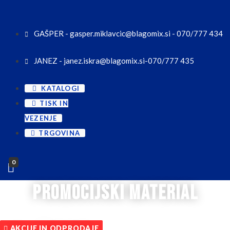
GAŠPER - gasper.miklavcic@blagomix.si - 070/777 434
JANEZ - janez.iskra@blagomix.si-070/777 435
KATALOGI
TISK IN
VEZENJE
TRGOVINA
0
promocijski material
AKCIJE IN ODPRODAJE