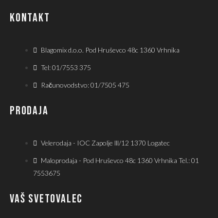
KONTAKT
Blagomix d.o.o. Pod Hruševco 48c 1360 Vrhnika
Tel: 01/7553 375
Računovodstvo: 01/7505 475
PRODAJA
Velerodaja - IOC Zapolje lll/12 1370 Logatec
Maloprodaja - Pod Hruševco 48c 1360 Vrhnika Tel.: 01
7553675
VAŠ SVETOVALEC