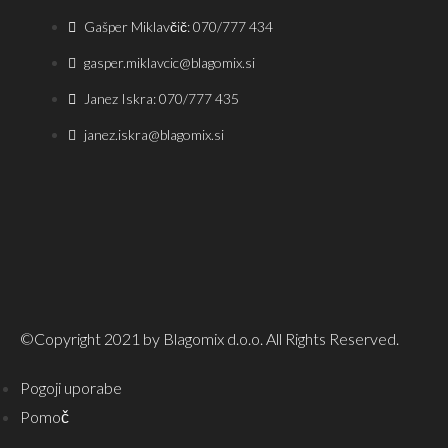
Gašper Miklavčič: 070/777 434
gasper.miklavcic@blagomix.si
Janez Iskra: 070/777 435
janez.iskra@blagomix.si
©Copyright 2021 by Blagomix d.o.o. All Rights Reserved.
Pogoji uporabe
Pomoč