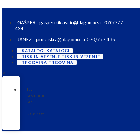
Skip to content
GAŠPER - gasper.miklavcic@blagomix.si - 070/777
434
JANEZ - janez.iskra@blagomix.si-070/777 435
KATALOGI
KATALOGI
TISK IN VEZENJE
TISK IN VEZENJE
TRGOVINA
TRGOVINA
X
Na
seznamu
še
ni
izdelkov