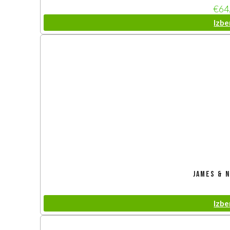
€
64
Izbe
James & N
Izbe