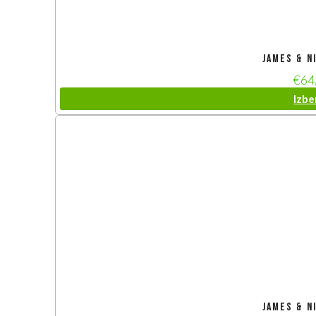
James & N
€
64
Izbe
James & N