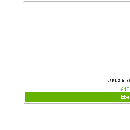
James & N
€
18
Izbe