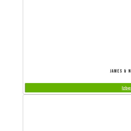
James & N
Izbe