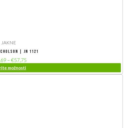
JAKNE
icholson | JN 1121
,69
–
€
57,75
rite možnosti