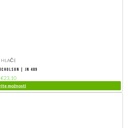
HLAČE
icholson | JN 489
€
23,10
rite možnosti