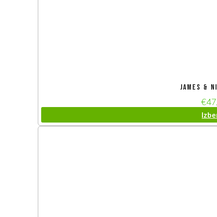
James & N
€
47
Izbe