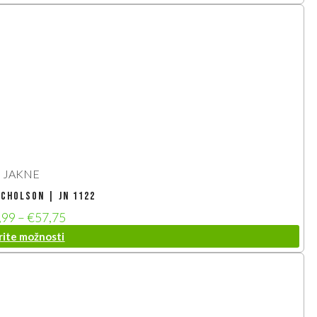
JAKNE
icholson | JN 1122
,99
–
€
57,75
rite možnosti