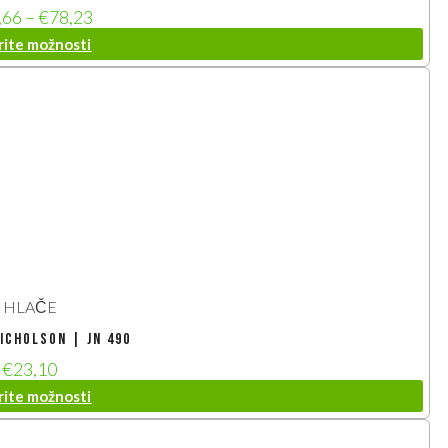
,66
–
€
78,23
rite možnosti
HLAČE
icholson | JN 490
€
23,10
rite možnosti