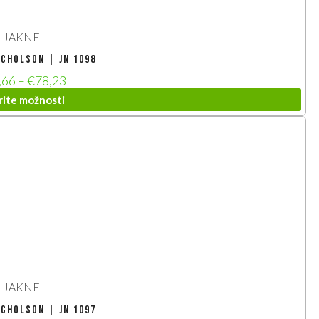
JAKNE
icholson | JN 1098
,66
–
€
78,23
rite možnosti
JAKNE
icholson | JN 1097