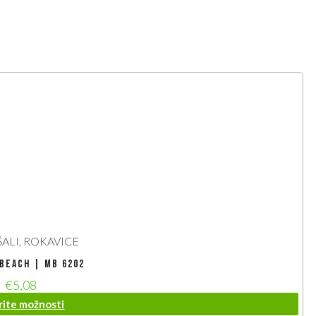
ŠALI, ROKAVICE
Beach | MB 6202
€
5,08
rite možnosti