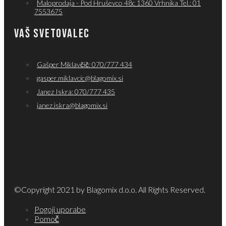
Maloprodaja - Pod Hruševco 48c 1360 Vrhnika Tel.: 01
7553675
VAŠ SVETOVALEC
Gašper Miklavčič: 070/777 434
gasper.miklavcic@blagomix.si
Janez Iskra: 070/777 435
janez.iskra@blagomix.si
©Copyright 2021 by Blagomix d.o.o. All Rights Reserved.
Pogoji uporabe
Pomoč