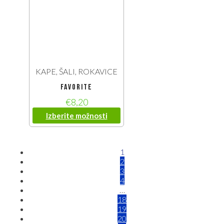
KAPE, ŠALI, ROKAVICE
Favorite
€
8,20
Izberite možnosti
1
2
3
4
…
18
19
20