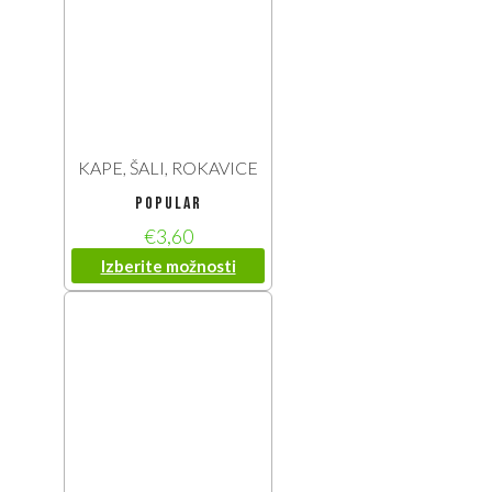
KAPE, ŠALI, ROKAVICE
popular
€
3,60
Izberite možnosti