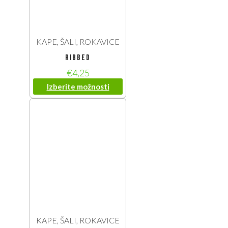
KAPE, ŠALI, ROKAVICE
ribbed
€
4,25
Izberite možnosti
KAPE, ŠALI, ROKAVICE