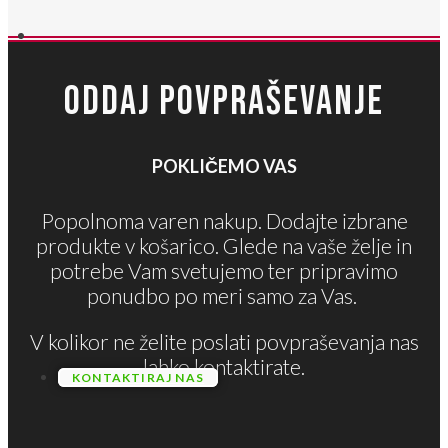
ODDAJ POVPRAŠEVANJE
POKLIČEMO VAS
Popolnoma varen nakup. Dodajte izbrane
produkte v košarico. Glede na vaše želje in
potrebe Vam svetujemo ter pripravimo
ponudbo po meri samo za Vas.
V kolikor ne želite poslati povpraševanja nas
lahko kontaktirate.
KONTAKTIRAJ NAS