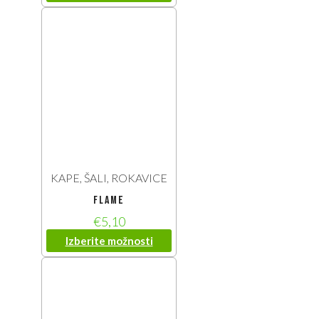
KAPE, ŠALI, ROKAVICE
flame
€
5,10
Izberite možnosti