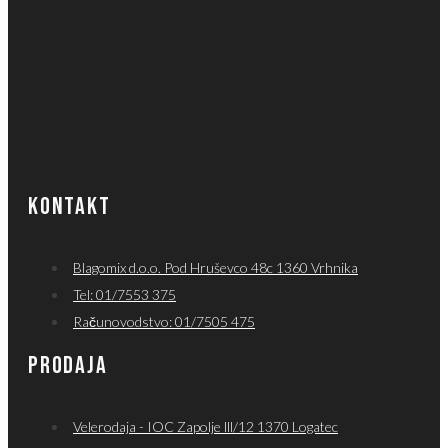
KONTAKT
Blagomix d.o.o. Pod Hruševco 48c 1360 Vrhnika
Tel: 01/7553 375
Računovodstvo: 01/7505 475
PRODAJA
Velerodaja - IOC Zapolje lll/12 1370 Logatec