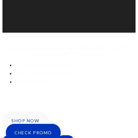
Lorem ipsum dolor sit amet, consectetur adipiscing elit. Etiam
vel risus imperdiet, gravida justo eu.
Jln. Raya Nusa Dua, Bali 80361
Sun - Sat : 9:00 AM - 20:00 PM
(+62)81 32 539 780
Icon-facebook
Twitter
Instagram
SHOP NOW
CHECK PROMO