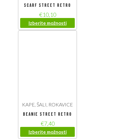
scarf street retro
€
10,10
Izberite možnosti
KAPE, ŠALI, ROKAVICE
beanie street retro
€
7,40
Izberite možnosti