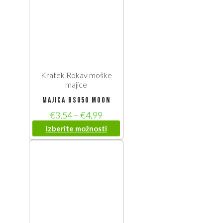
Kratek Rokav moške
majice
Majica BS050 Moon
€
3,54
–
€
4,99
Izberite možnosti