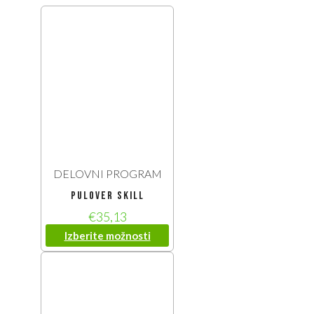
DELOVNI PROGRAM
Pulover Skill
€
35,13
Izberite možnosti