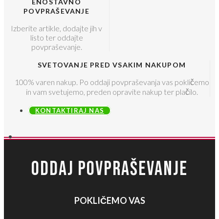
ENOSTAVNO
POVPRAŠEVANJE
Izberite artikle, dodajte jih v
listo ter oddajte
povpraševanje.
SVETOVANJE PRED VSAKIM NAKUPOM
100% varen nakup. Po oddaji povpraševanja vas pokličemo
in vam svetujemo, preden opravite nakup ter plačilo.
KONTAKTIRAJ NAS
ODDAJ POVPRAŠEVANJE
POKLIČEMO VAS