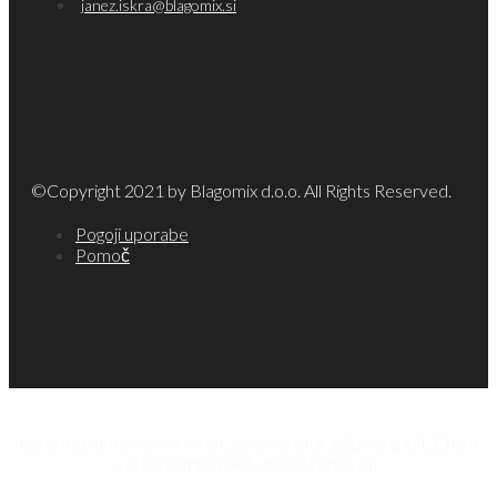
janez.iskra@blagomix.si
©Copyright 2021 by Blagomix d.o.o. All Rights Reserved.
Pogoji uporabe
Pomoč
Lorem ipsum dolor sit amet, consectetur adipiscing elit. Etiam
vel risus imperdiet, gravida justo eu.