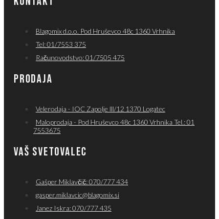
KONTAKT
Blagomix d.o.o. Pod Hruševco 48c 1360 Vrhnika
Tel: 01/7553 375
Računovodstvo: 01/7505 475
PRODAJA
Velerodaja - IOC Zapolje lll/12 1370 Logatec
Maloprodaja - Pod Hruševco 48c 1360 Vrhnika Tel.: 01
7553675
VAŠ SVETOVALEC
Gašper Miklavčič: 070/777 434
gasper.miklavcic@blagomix.si
Janez Iskra: 070/777 435