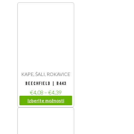
KAPE, ŠALI, ROKAVICE
Beechfield | B443
€
4,08
–
€
4,39
Izberite možnosti