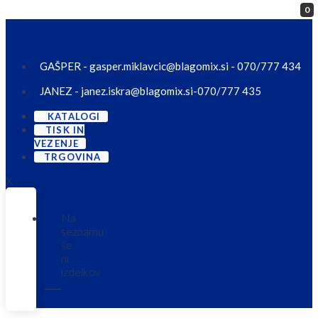
0
Skip to content
GAŠPER - gasper.miklavcic@blagomix.si - 070/777 434
JANEZ - janez.iskra@blagomix.si-070/777 435
KATALOGI
TISK IN
VEZENJE
TRGOVINA
X
Na
seznamu
še
ni
izdelkov