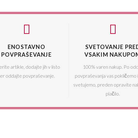
ENOSTAVNO
SVETOVANJE PRE
POVPRAŠEVANJE
VSAKIM NAKUPO
erite artikle, dodajte jih v listo
100% varen nakup. Po odd
ter oddajte povpraševanje.
povpraševanja vas pokličemo 
svetujemo, preden opravite na
plačilo.