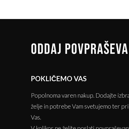
ODDAJ POVPRAŠEVA
POKLIČEMO VAS
Popolnoma varen nakup. Dodajte izbra
želje in potrebe Vam svetujemo ter p
Vas.
V kolikor ne želite poslati povpraševan