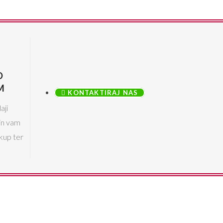
D
M
KONTAKTIRAJ NAS
aji
in vam
kup ter