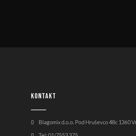
KONTAKT
Blagomix d.o.o. Pod Hruševco 48c 1360 V
Tel: 01/7553 375