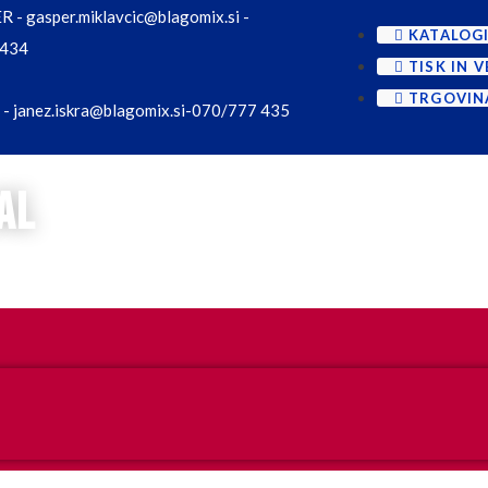
 - gasper.miklavcic@blagomix.si -
KATALOG
 434
TISK IN 
TRGOVI
- janez.iskra@blagomix.si-070/777 435
al