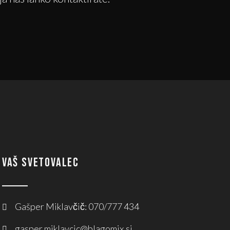
VAŠ SVETOVALEC
Gašper Miklavčič: 070/777 434
gasper.miklavcic@blagomix.si