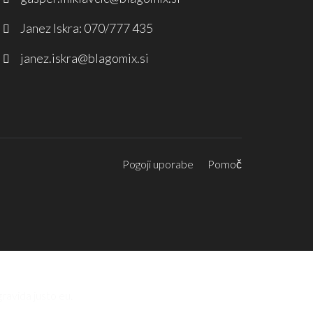
Janez Iskra: 070/777 435
janez.iskra@blagomix.si
Pogoji uporabe
Pomoč
ravida justo eu.