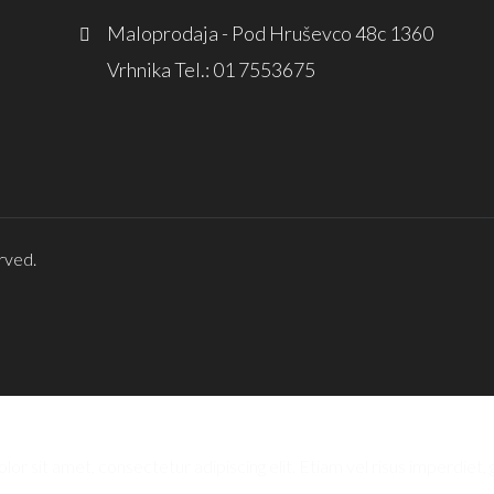
Maloprodaja - Pod Hruševco 48c 1360
Vrhnika Tel.: 01 7553675
rved.
or sit amet, consectetur adipiscing elit. Etiam vel risus imperdiet, g