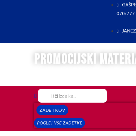
GAŠPER
070/777
JANEZ 
promocijski materi
ZADETKOV
POGLEJ VSE ZADETKE