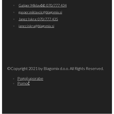
Gašper Miklavčič: 070/777 434
gasper.miklavcic@blagomix.si
Janez Iskra: 070/777 435
janez.iskra@blagomix.si
©Copyright 2021 by Blagomix d.o.o. All Rights Reserved.
Pogoji uporabe
Pomoč