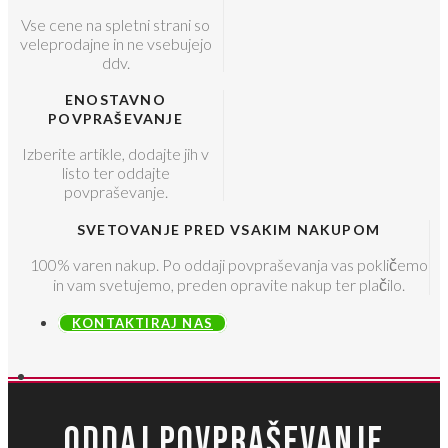
Vse cene na spletni strani so
veleprodajne in ne vsebujejo
ddv.
ENOSTAVNO
POVPRAŠEVANJE
Izberite artikle, dodajte jih v
listo ter oddajte
povpraševanje.
SVETOVANJE PRED VSAKIM NAKUPOM
100% varen nakup. Po oddaji povpraševanja vas pokličemo
in vam svetujemo, preden opravite nakup ter plačilo.
KONTAKTIRAJ NAS
ODDAJ POVPRAŠEVANJE