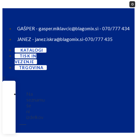
0
Skip to content
GAŠPER - gasper.miklavcic@blagomix.si - 070/777 434
JANEZ - janez.iskra@blagomix.si-070/777 435
KATALOGI
TISK IN
VEZENJE
TRGOVINA
X
Na
seznamu
še
ni
izdelkov