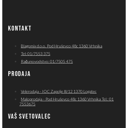
KONTAKT
Blagomix d.o.o. Pod Hruševco 48c 1360 Vrhnika
Tel: 01/7553 375
Računovodstvo: 01/7505 475
PRODAJA
Velerodaja - IOC Zapolje lll/12 1370 Logatec
Maloprodaja - Pod Hruševco 48c 1360 Vrhnika Tel.: 01
7553675
VAŠ SVETOVALEC