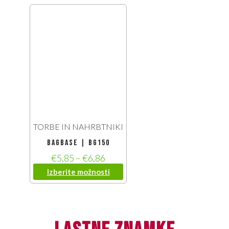
TORBE IN NAHRBTNIKI
BagBase | BG150
€
5,85
–
€
6,86
Izberite možnosti