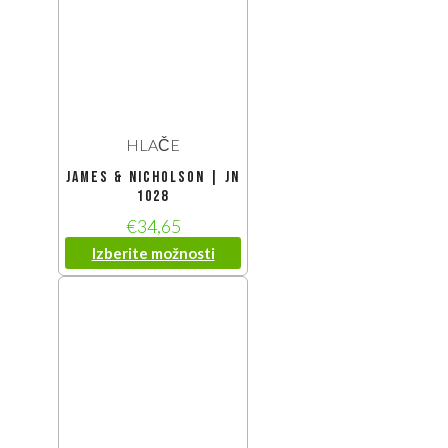
HLAČE
James & Nicholson | JN
1028
€
34,65
Izberite možnosti