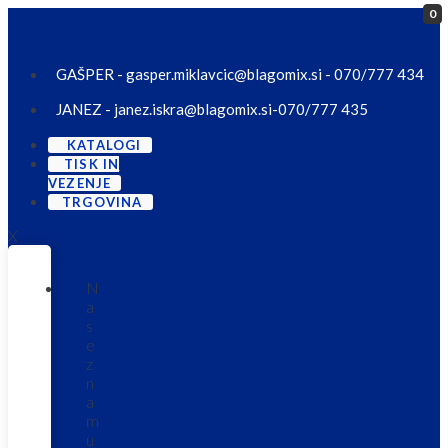
0
Skip
to
content
GAŠPER - gasper.miklavcic@blagomix.si - 070/777 434
JANEZ - janez.iskra@blagomix.si-070/777 435
KATALOGI
TISK IN
VEZENJE
TRGOVINA
X
N
a
s
e
z
n
a
m
u