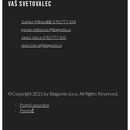
VAŠ SVETOVALEC
Gašper Miklavčič: 070/777 434
gasper.miklavcic@blagomix.si
Janez Iskra: 070/777 435
janez.iskra@blagomix.si
©Copyright 2021 by Blagomix d.o.o. All Rights Reserved.
Pogoji uporabe
Pomoč