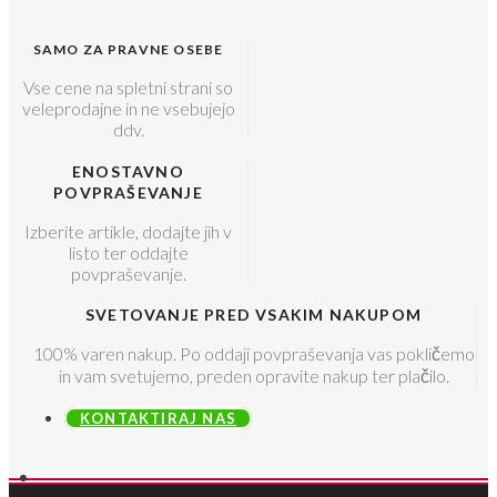
SAMO ZA PRAVNE OSEBE
Vse cene na spletni strani so
veleprodajne in ne vsebujejo
ddv.
ENOSTAVNO
POVPRAŠEVANJE
Izberite artikle, dodajte jih v
listo ter oddajte
povpraševanje.
SVETOVANJE PRED VSAKIM NAKUPOM
100% varen nakup. Po oddaji povpraševanja vas pokličemo
in vam svetujemo, preden opravite nakup ter plačilo.
KONTAKTIRAJ NAS