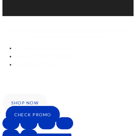
Lorem ipsum dolor sit amet, consectetur adipiscing elit. Etiam
vel risus imperdiet, gravida justo eu.
Jln. Raya Nusa Dua, Bali 80361
Sun - Sat : 9:00 AM - 20:00 PM
(+62)81 32 539 780
Icon-facebook
Twitter
Instagram
SHOP NOW
CHECK PROMO