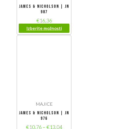
James & Nicholson | JN
987
€
16,36
Izberite možnosti
MAJICE
James & Nicholson | JN
976
€
10,76
–
€
13,04