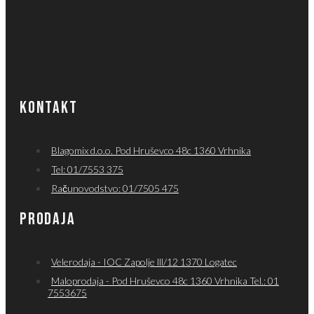
KONTAKT
Blagomix d.o.o. Pod Hruševco 48c 1360 Vrhnika
Tel: 01/7553 375
Računovodstvo: 01/7505 475
PRODAJA
Velerodaja - IOC Zapolje lll/12 1370 Logatec
Maloprodaja - Pod Hruševco 48c 1360 Vrhnika Tel.: 01
7553675