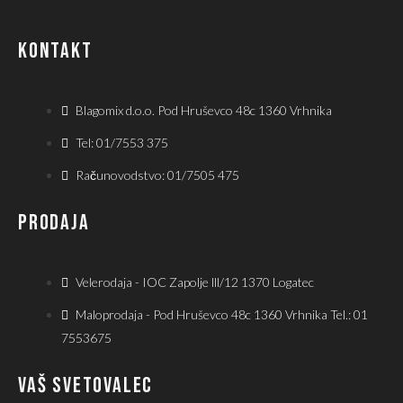
KONTAKT
Blagomix d.o.o. Pod Hruševco 48c 1360 Vrhnika
Tel: 01/7553 375
Računovodstvo: 01/7505 475
PRODAJA
Velerodaja - IOC Zapolje lll/12 1370 Logatec
Maloprodaja - Pod Hruševco 48c 1360 Vrhnika Tel.: 01
7553675
VAŠ SVETOVALEC