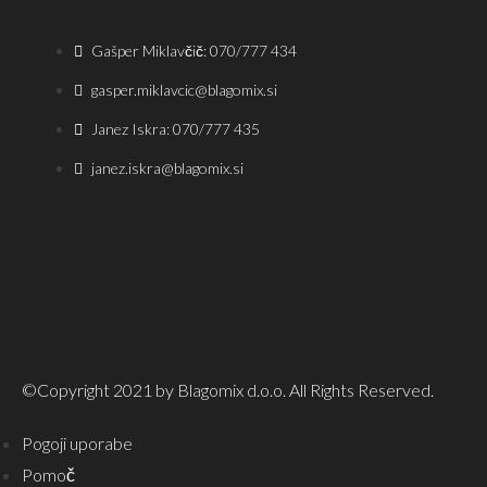
Gašper Miklavčič: 070/777 434
gasper.miklavcic@blagomix.si
Janez Iskra: 070/777 435
janez.iskra@blagomix.si
©Copyright 2021 by Blagomix d.o.o. All Rights Reserved.
Pogoji uporabe
Pomoč