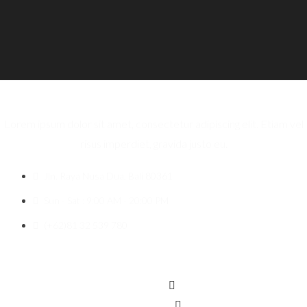
Lorem ipsum dolor sit amet, consectetur adipiscing elit. Etiam vel
risus imperdiet, gravida justo eu.
Jln. Raya Nusa Dua, Bali 80361
Sun - Sat : 9:00 AM - 20:00 PM
(+62)81 32 539 780
Icon-facebook
Twitter
Instagram