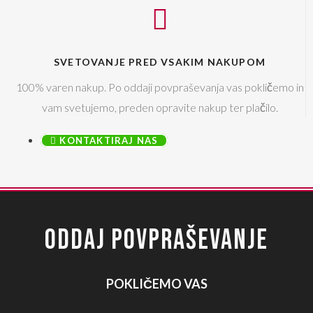
SVETOVANJE PRED VSAKIM NAKUPOM
100% varen nakup. Po oddaji povpraševanja vas pokličemo in
vam svetujemo, preden opravite nakup ter plačilo.
KONTAKTIRAJ NAS
ODDAJ POVPRAŠEVANJE
POKLIČEMO VAS