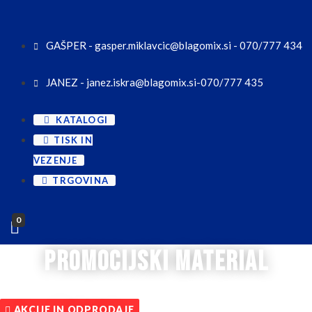
GAŠPER - gasper.miklavcic@blagomix.si - 070/777 434
JANEZ - janez.iskra@blagomix.si-070/777 435
KATALOGI
TISK IN
VEZENJE
TRGOVINA
0
promocijski material
AKCIJE IN ODPRODAJE